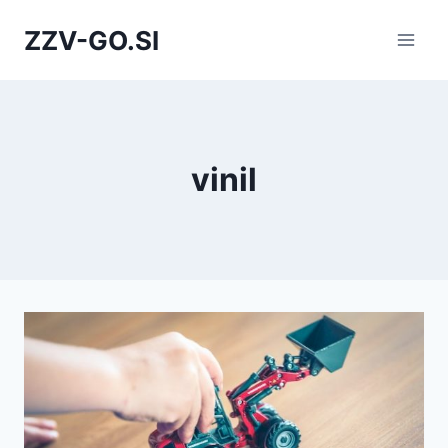
Skip
ZZV-GO.SI
to
content
vinil