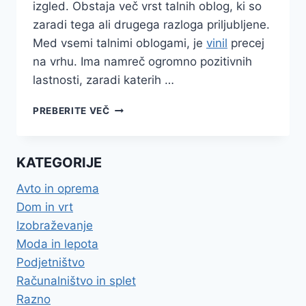
izgled. Obstaja več vrst talnih oblog, ki so
zaradi tega ali drugega razloga priljubljene.
Med vsemi talnimi oblogami, je
vinil
precej
na vrhu. Ima namreč ogromno pozitivnih
lastnosti, zaradi katerih …
VINIL
PREBERITE VEČ
OSTAJA
NAJBOLJ
PRILJUBLJEN
KATEGORIJE
MATERIAL
ZA
Avto in oprema
TALNE
Dom in vrt
OBLOGE
Izobraževanje
Moda in lepota
Podjetništvo
Računalništvo in splet
Razno