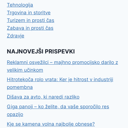
Tehnologija
Trgovina in storitve
Turizem in prosti čas
Zabava in prosti čas
Zdravje
NAJNOVEJŠI PRISPEVKI
Reklamni osvežilci – majhno promocijsko darilo z
velikim učinkom
Hitrotekoča rolo vrata: Ker je hitrost v industriji
pomembna
Dišava za avto, ki naredi razliko
Giga panoji – ko želite, da vaše sporočilo res
opazijo
Kje se kamena volna najbolje obnese?