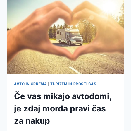
IZBIRA
ZA
NEPOZABNE
POČITNICE
AVTO IN OPREMA
|
TURIZEM IN PROSTI ČAS
Če vas mikajo avtodomi,
je zdaj morda pravi čas
za nakup