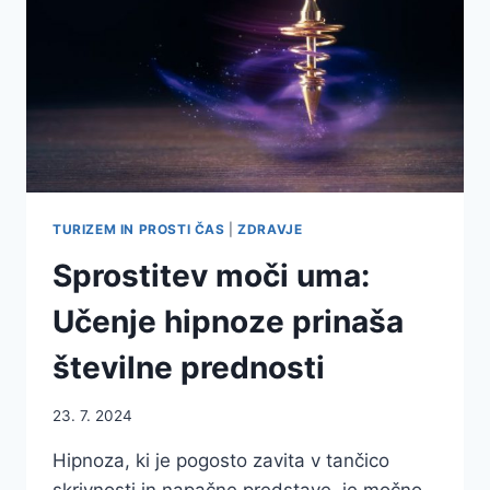
NA
POPOLN
ODDIH
TURIZEM IN PROSTI ČAS
|
ZDRAVJE
Sprostitev moči uma:
Učenje hipnoze prinaša
številne prednosti
23. 7. 2024
Hipnoza, ki je pogosto zavita v tančico