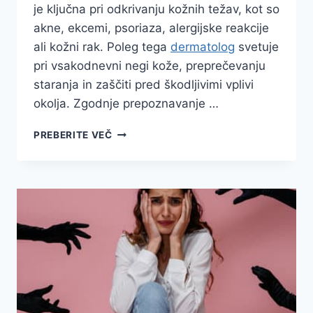
je ključna pri odkrivanju kožnih težav, kot so
akne, ekcemi, psoriaza, alergijske reakcije
ali kožni rak. Poleg tega
dermatolog
svetuje
pri vsakodnevni negi kože, preprečevanju
staranja in zaščiti pred škodljivimi vplivi
okolja. Zgodnje prepoznavanje …
DERMATOLOG
PREBERITE VEČ
–
STROKOVNJAK
ZA
ZDRAVJE
IN
NEGO