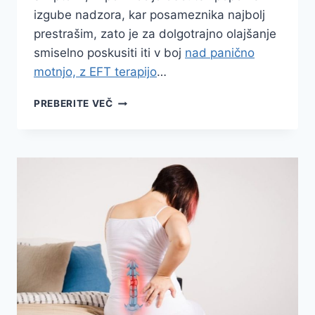
izgube nadzora, kar posameznika najbolj
prestrašim, zato je za dolgotrajno olajšanje
smiselno poskusiti iti v boj
nad panično
motnjo, z EFT terapijo
…
NAPAD
PREBERITE VEČ
PANIKE:
KAKO
PREPOZNATI,
OBVLADOVATI
IN
TRAJNO
PREMAGATI