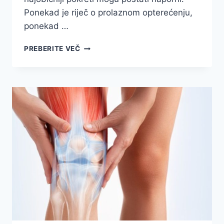
Ponekad je riječ o prolaznom opterećenju,
ponekad …
BOLOVI
PREBERITE VEČ
U
KOLJENU:
KADA
KOLJENO
NE
BOLI
„BEZ
RAZLOGA”