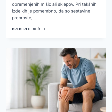
obremenjenih mišic ali sklepov. Pri takšnih
izdelkih je pomembno, da so sestavine
preproste, …
SMREKOVO
PREBERITE VEČ
MAZILO:
TRADICIONALNA
NEGA
KOŽE
IZ
SMREKOVE
SMOLE