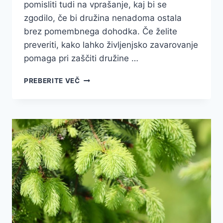
pomisliti tudi na vprašanje, kaj bi se
zgodilo, če bi družina nenadoma ostala
brez pomembnega dohodka. Če želite
preveriti, kako lahko življenjsko zavarovanje
pomaga pri zaščiti družine …
PRVA.SI:
PREBERITE VEČ
KO
ŽELITE
ZA
SVOJE
NAJBLIŽJE
POSKRBETI
PRAVOČASNO