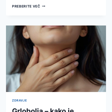
BOLEČINE
PREBERITE VEČ
V
NOGAH:
KAKO
KONČNO
NAJTI
OLAJŠANJE
IN
SE
SPET
POČUTITI
LAHKOTNO
ZDRAVJE
Grlobolja – kako je