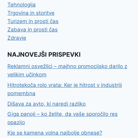
Tehnologija
Trgovina in storitve
Turizem in prosti čas
Zabava in prosti čas
Zdravje
NAJNOVEJŠI PRISPEVKI
Reklamni osvežilci – majhno promocijsko darilo z
velikim učinkom
Hitrotekoča rolo vrata: Ker je hitrost v industriji
pomembna
Dišava za avto, ki naredi razliko
Giga panoji – ko želite, da vaše sporočilo res
opazijo
Kje se kamena volna najbolje obnese?