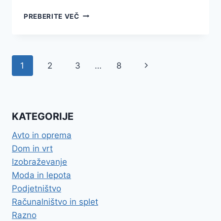
IŠIAS
PREBERITE VEČ
–
KO
BOLEČINA
IZ
Page
Next
1
2
3
…
8
KRIŽA
POTUJE
navigation
Page
V
NOGO
KATEGORIJE
Avto in oprema
Dom in vrt
Izobraževanje
Moda in lepota
Podjetništvo
Računalništvo in splet
Razno