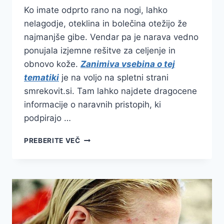
Ko imate odprto rano na nogi, lahko
nelagodje, oteklina in bolečina otežijo že
najmanjše gibe. Vendar pa je narava vedno
ponujala izjemne rešitve za celjenje in
obnovo kože.
Zanimiva vsebina o tej
tematiki
je na voljo na spletni strani
smrekovit.si. Tam lahko najdete dragocene
informacije o naravnih pristopih, ki
podpirajo …
ODPRTA
PREBERITE VEČ
RANA
NA
NOGI
SE
LAHKO
POCELI
S
POMOČJO