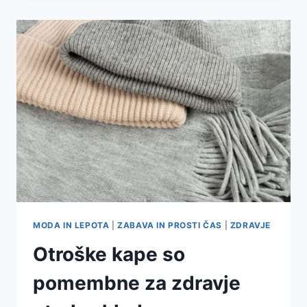
JE
PREPOZNATI
I
ŠTO
MOŽETE
UČINITI
MODA IN LEPOTA
|
ZABAVA IN PROSTI ČAS
|
ZDRAVJE
Otroške kape so
pomembne za zdravje