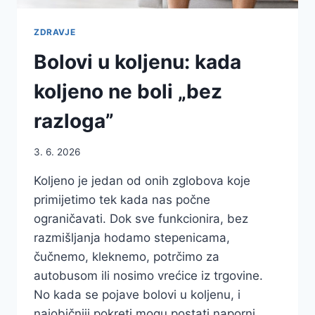
ZDRAVJE
Bolovi u koljenu: kada
koljeno ne boli „bez
razloga”
3. 6. 2026
Koljeno je jedan od onih zglobova koje
primijetimo tek kada nas počne
ograničavati. Dok sve funkcionira, bez
razmišljanja hodamo stepenicama,
čučnemo, kleknemo, potrčimo za
autobusom ili nosimo vrećice iz trgovine.
No kada se pojave bolovi u koljenu, i
najobičniji pokreti mogu postati naporni.