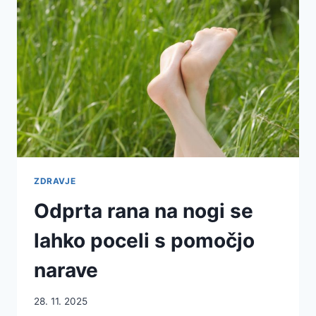
V
HLADNEM
VREMENU
ZDRAVJE
Odprta rana na nogi se
lahko poceli s pomočjo
narave
28. 11. 2025