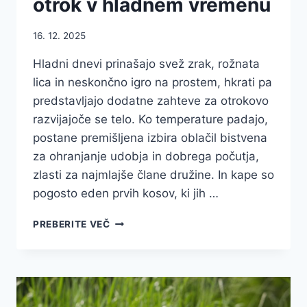
otrok v hladnem vremenu
16. 12. 2025
Hladni dnevi prinašajo svež zrak, rožnata
lica in neskončno igro na prostem, hkrati pa
predstavljajo dodatne zahteve za otrokovo
razvijajoče se telo. Ko temperature padajo,
postane premišljena izbira oblačil bistvena
za ohranjanje udobja in dobrega počutja,
zlasti za najmlajše člane družine. In kape so
pogosto eden prvih kosov, ki jih …
OTROŠKE
PREBERITE VEČ
KAPE
SO
POMEMBNE
ZA
ZDRAVJE
OTROK