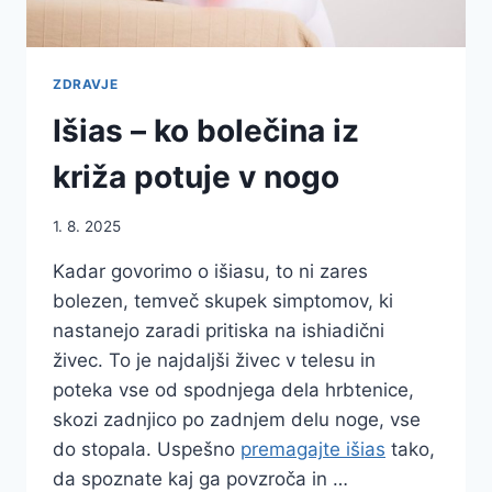
ZDRAVJE
Išias – ko bolečina iz
križa potuje v nogo
1. 8. 2025
Kadar govorimo o išiasu, to ni zares
bolezen, temveč skupek simptomov, ki
nastanejo zaradi pritiska na ishiadični
živec. To je najdaljši živec v telesu in
poteka vse od spodnjega dela hrbtenice,
skozi zadnjico po zadnjem delu noge, vse
do stopala. Uspešno
premagajte išias
tako,
da spoznate kaj ga povzroča in …