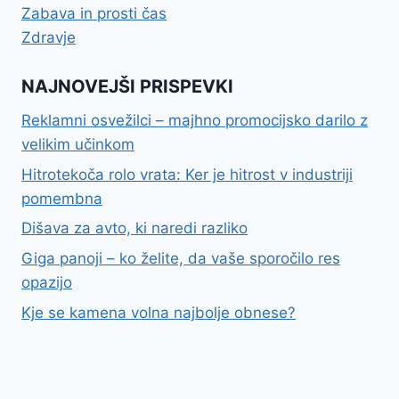
Zabava in prosti čas
Zdravje
NAJNOVEJŠI PRISPEVKI
Reklamni osvežilci – majhno promocijsko darilo z
velikim učinkom
Hitrotekoča rolo vrata: Ker je hitrost v industriji
pomembna
Dišava za avto, ki naredi razliko
Giga panoji – ko želite, da vaše sporočilo res
opazijo
Kje se kamena volna najbolje obnese?