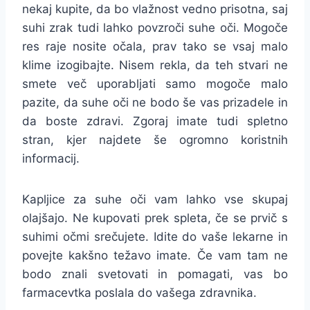
nekaj kupite, da bo vlažnost vedno prisotna, saj
suhi zrak tudi lahko povzroči suhe oči. Mogoče
res raje nosite očala, prav tako se vsaj malo
klime izogibajte. Nisem rekla, da teh stvari ne
smete več uporabljati samo mogoče malo
pazite, da suhe oči ne bodo še vas prizadele in
da boste zdravi. Zgoraj imate tudi spletno
stran, kjer najdete še ogromno koristnih
informacij.
Kapljice za suhe oči vam lahko vse skupaj
olajšajo. Ne kupovati prek spleta, če se prvič s
suhimi očmi srečujete. Idite do vaše lekarne in
povejte kakšno težavo imate. Če vam tam ne
bodo znali svetovati in pomagati, vas bo
farmacevtka poslala do vašega zdravnika.