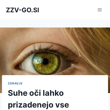
Skip
ZZV-GO.SI
to
content
ZDRAVJE
Suhe oči lahko
prizadenejo vse