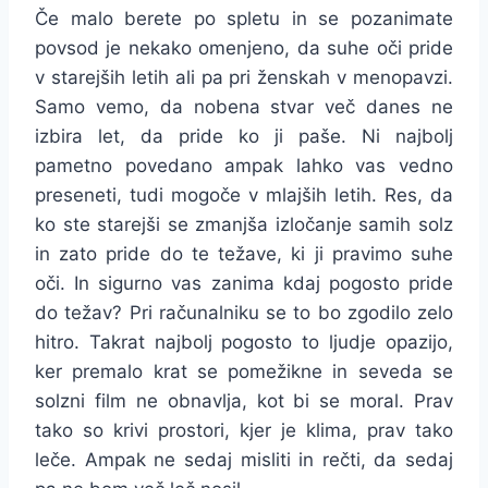
Če malo berete po spletu in se pozanimate
povsod je nekako omenjeno, da suhe oči pride
v starejših letih ali pa pri ženskah v menopavzi.
Samo vemo, da nobena stvar več danes ne
izbira let, da pride ko ji paše. Ni najbolj
pametno povedano ampak lahko vas vedno
preseneti, tudi mogoče v mlajših letih. Res, da
ko ste starejši se zmanjša izločanje samih solz
in zato pride do te težave, ki ji pravimo suhe
oči. In sigurno vas zanima kdaj pogosto pride
do težav? Pri računalniku se to bo zgodilo zelo
hitro. Takrat najbolj pogosto to ljudje opazijo,
ker premalo krat se pomežikne in seveda se
solzni film ne obnavlja, kot bi se moral. Prav
tako so krivi prostori, kjer je klima, prav tako
leče. Ampak ne sedaj misliti in rečti, da sedaj