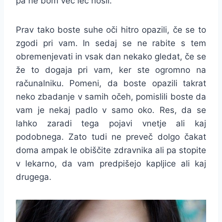
pa ne bom več leč nosil.
Prav tako boste suhe oči hitro opazili, če se to
zgodi pri vam. In sedaj se ne rabite s tem
obremenjevati in vsak dan nekako gledat, če se
že to dogaja pri vam, ker ste ogromno na
računalniku. Pomeni, da boste opazili takrat
neko zbadanje v samih očeh, pomislili boste da
vam je nekaj padlo v samo oko. Res, da se
lahko zaradi tega pojavi vnetje ali kaj
podobnega. Zato tudi ne preveč dolgo čakat
doma ampak le obiščite zdravnika ali pa stopite
v lekarno, da vam predpišejo kapljice ali kaj
drugega.