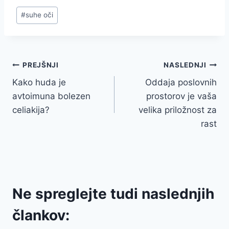
Post
#
suhe oči
Tags:
Navigacija
PREJŠNJI
NASLEDNJI
Kako huda je
Oddaja poslovnih
prispevka
avtoimuna bolezen
prostorov je vaša
celiakija?
velika priložnost za
rast
Ne spreglejte tudi naslednjih
člankov: