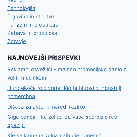
Tehnologija
Trgovina in storitve
Turizem in prosti čas
Zabava in prosti čas
Zdravje
NAJNOVEJŠI PRISPEVKI
Reklamni osvežilci – majhno promocijsko darilo z
velikim učinkom
Hitrotekoča rolo vrata: Ker je hitrost v industriji
pomembna
Dišava za avto, ki naredi razliko
Giga panoji – ko želite, da vaše sporočilo res
opazijo
Kje se kamena volna najbolje obnese?