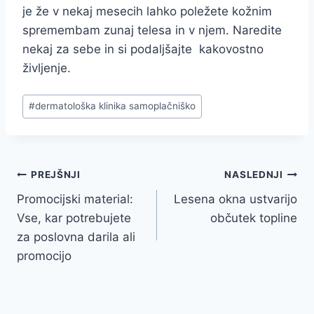
je že v nekaj mesecih lahko poležete kožnim
spremembam zunaj telesa in v njem. Naredite
nekaj za sebe in si podaljšajte kakovostno
življenje.
Post
#
dermatološka klinika samoplačniško
Tags:
Navigacija
PREJŠNJI
NASLEDNJI
Promocijski material:
Lesena okna ustvarijo
prispevka
Vse, kar potrebujete
občutek topline
za poslovna darila ali
promocijo