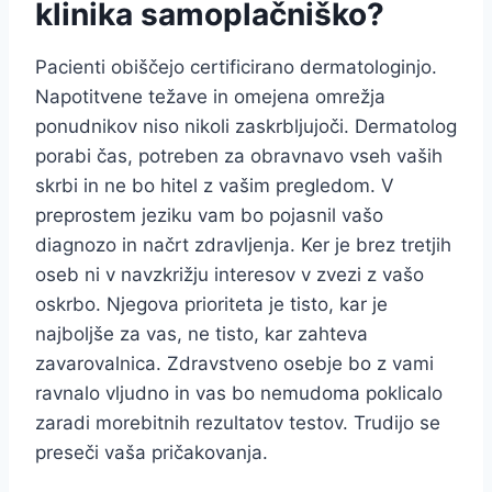
klinika samoplačniško?
Pacienti obiščejo certificirano dermatologinjo.
Napotitvene težave in omejena omrežja
ponudnikov niso nikoli zaskrbljujoči. Dermatolog
porabi čas, potreben za obravnavo vseh vaših
skrbi in ne bo hitel z vašim pregledom. V
preprostem jeziku vam bo pojasnil vašo
diagnozo in načrt zdravljenja. Ker je brez tretjih
oseb ni v navzkrižju interesov v zvezi z vašo
oskrbo. Njegova prioriteta je tisto, kar je
najboljše za vas, ne tisto, kar zahteva
zavarovalnica. Zdravstveno osebje bo z vami
ravnalo vljudno in vas bo nemudoma poklicalo
zaradi morebitnih rezultatov testov. Trudijo se
preseči vaša pričakovanja.