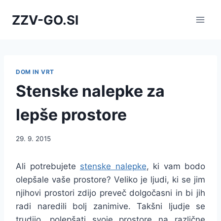
Skip
ZZV-GO.SI
to
content
DOM IN VRT
Stenske nalepke za
lepše prostore
29. 9. 2015
Ali potrebujete
stenske nalepke
, ki vam bodo
olepšale vaše prostore? Veliko je ljudi, ki se jim
njihovi prostori zdijo preveč dolgočasni in bi jih
radi naredili bolj zanimive. Takšni ljudje se
trudijo, polepšati svoje prostore na različne