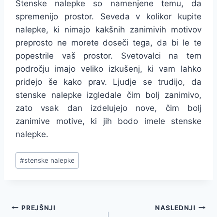
Stenske nalepke so namenjene temu, da
spremenijo prostor. Seveda v kolikor kupite
nalepke, ki nimajo kakšnih zanimivih motivov
preprosto ne morete doseči tega, da bi le te
popestrile vaš prostor. Svetovalci na tem
področju imajo veliko izkušenj, ki vam lahko
pridejo še kako prav. Ljudje se trudijo, da
stenske nalepke izgledale čim bolj zanimivo,
zato vsak dan izdelujejo nove, čim bolj
zanimive motive, ki jih bodo imele stenske
nalepke.
Post
#
stenske nalepke
Tags:
Navigacija
PREJŠNJI
NASLEDNJI