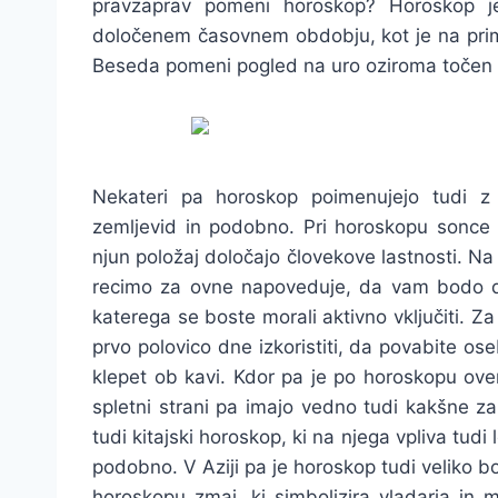
pravzaprav pomeni horoskop? Horoskop j
določenem časovnem obdobju, kot je na prime
Beseda pomeni pogled na uro oziroma točen do
Nekateri pa horoskop poimenujejo tudi z 
zemljevid in podobno. Pri horoskopu sonce 
njun položaj določajo človekove lastnosti. Na 
recimo za ovne napoveduje, da vam bodo da
katerega se boste morali aktivno vključiti.
prvo polovico dne izkoristiti, da povabite os
klepet ob kavi. Kdor pa je po horoskopu oven
spletni strani pa imajo vedno tudi kakšne z
tudi kitajski horoskop, ki na njega vpliva tudi
podobno. V Aziji pa je horoskop tudi veliko b
horoskopu zmaj, ki simbolizira vladarja in 