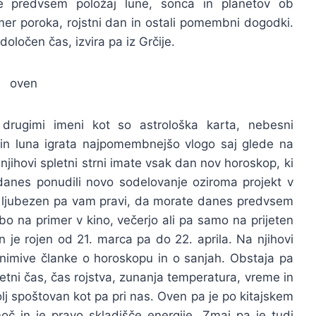
e predvsem položaj lune, sonca in planetov ob
r poroka, rojstni dan in ostali pomembni dogodki.
ločen čas, izvira pa iz Grčije.
drugimi imeni kot so astrološka karta, nebesni
in luna igrata najpomembnejšo vlogo saj glede na
njihovi spletni strni imate vsak dan nov horoskop, ki
nes ponudili novo sodelovanje oziroma projekt v
 Za ljubezen pa vam pravi, da morate danes predvsem
ebo na primer v kino, večerjo ali pa samo na prijeten
 je rojen od 21. marca pa do 22. aprila. Na njihovi
animive članke o horoskopu in o sanjah. Obstaja pa
 letni čas, čas rojstva, zunanja temperatura, vreme in
olj spoštovan kot pa pri nas. Oven pa je po kitajskem
moč in je pravo skladišče energije. Zmaj pa je tudi