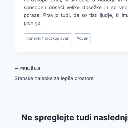
sposoben doseči velike dosežke in so vedno
poraza. Pravijo tudi, da so tisti ljudje, ki 
pionirje.
Post
#
dnevni horoskop oven
#
oven
Tags:
Navigacija
PREJŠNJI
Stenske nalepke za lepše prostore
prispevka
Ne spreglejte tudi naslednj