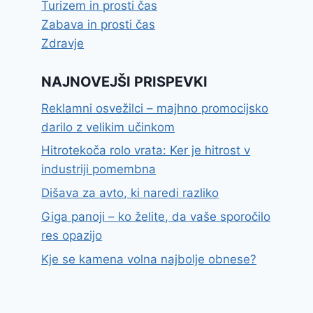
Turizem in prosti čas
Zabava in prosti čas
Zdravje
NAJNOVEJŠI PRISPEVKI
Reklamni osvežilci – majhno promocijsko
darilo z velikim učinkom
Hitrotekoča rolo vrata: Ker je hitrost v
industriji pomembna
Dišava za avto, ki naredi razliko
Giga panoji – ko želite, da vaše sporočilo
res opazijo
Kje se kamena volna najbolje obnese?