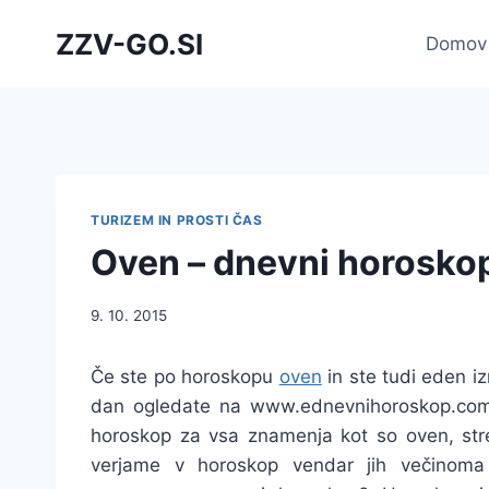
Skip
ZZV-GO.SI
to
Domov
content
TURIZEM IN PROSTI ČAS
Oven – dnevni horosko
9. 10. 2015
Če ste po horoskopu
oven
in ste tudi eden iz
dan ogledate na www.ednevnihoroskop.com. 
horoskop za vsa znamenja kot so oven, strel
verjame v horoskop vendar jih večinoma