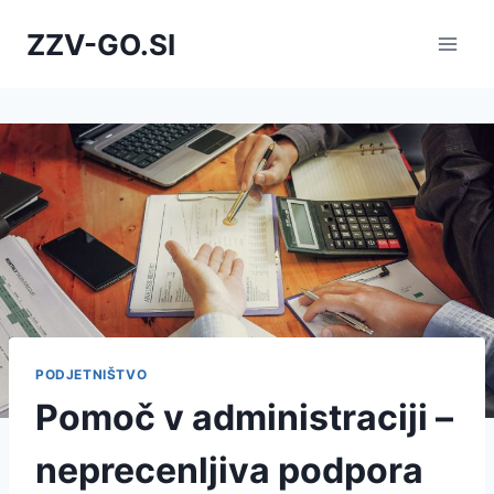
Skip
ZZV-GO.SI
to
content
PODJETNIŠTVO
Pomoč v administraciji –
neprecenljiva podpora