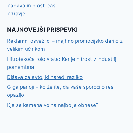
Zabava in prosti čas
Zdravje
NAJNOVEJŠI PRISPEVKI
Reklamni osvežilci – majhno promocijsko darilo z
velikim učinkom
Hitrotekoča rolo vrata: Ker je hitrost v industriji
pomembna
Dišava za avto, ki naredi razliko
Giga panoji – ko želite, da vaše sporočilo res
opazijo
Kje se kamena volna najbolje obnese?