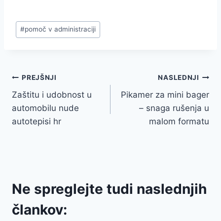
Post
#
pomoč v administraciji
Tags:
Navigacija
PREJŠNJI
NASLEDNJI
Zaštitu i udobnost u
Pikamer za mini bager
prispevka
automobilu nude
– snaga rušenja u
autotepisi hr
malom formatu
Ne spreglejte tudi naslednjih
člankov: