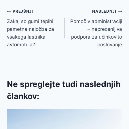
Navigacija
PREJŠNJI
NASLEDNJI
Zakaj so gumi tepihi
Pomoč v administraciji
prispevka
pametna naložba za
– neprecenljiva
vsakega lastnika
podpora za učinkovito
avtomobila?
poslovanje
Ne spreglejte tudi naslednjih
člankov: