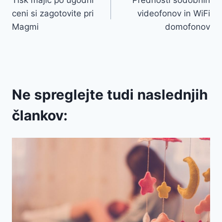
Tisk majic po ugodni
Prednosti sodobnih
prispevka
ceni si zagotovite pri
videofonov in WiFi
Magmi
domofonov
Ne spreglejte tudi naslednjih
člankov: