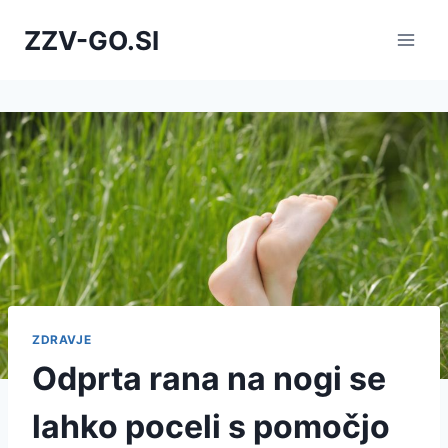
Skip
ZZV-GO.SI
to
content
ZDRAVJE
Odprta rana na nogi se
lahko poceli s pomočjo