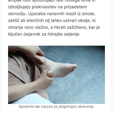
ampak tudi spodbujajo rast novega tkiva in
izboljšujejo prekrvavitev na prizadetem
območju. Uporaba naravnih mazil iz smole,
zelišč ali eteričnih olj lahko ustvari okolje, ki
ohranja rano vlažno, a hkrati zaščiteno, kar je
ključen dejavnik za hitrejše celjenje.
Sprejmite dar narave za dolgotrajno okrevanje.