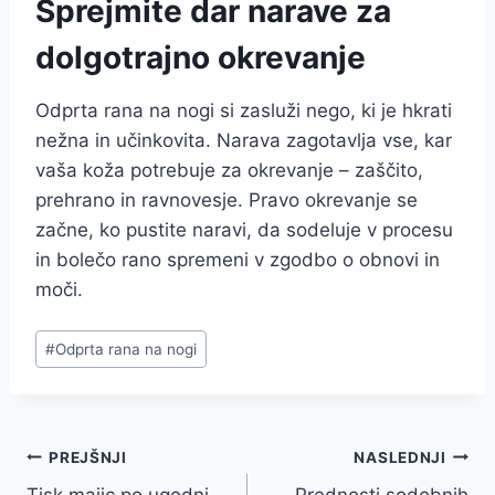
Sprejmite dar narave za
dolgotrajno okrevanje
Odprta rana na nogi si zasluži nego, ki je hkrati
nežna in učinkovita. Narava zagotavlja vse, kar
vaša koža potrebuje za okrevanje – zaščito,
prehrano in ravnovesje. Pravo okrevanje se
začne, ko pustite naravi, da sodeluje v procesu
in bolečo rano spremeni v zgodbo o obnovi in
moči.
Post
#
Odprta rana na nogi
Tags:
Navigacija
PREJŠNJI
NASLEDNJI