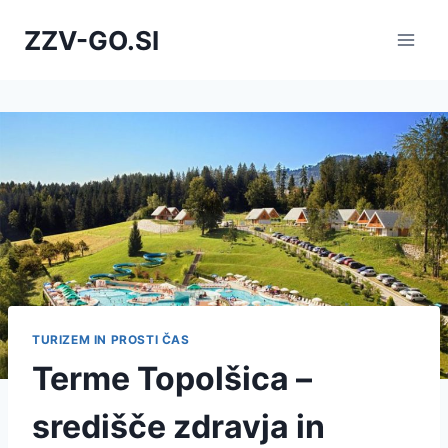
Skip
ZZV-GO.SI
to
content
TURIZEM IN PROSTI ČAS
Terme Topolšica –
središče zdravja in