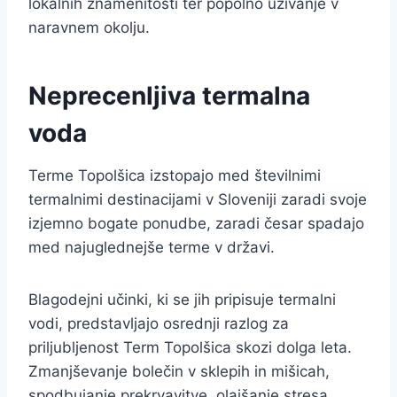
lokalnih znamenitosti ter popolno uživanje v
naravnem okolju.
Neprecenljiva termalna
voda
Terme Topolšica izstopajo med številnimi
termalnimi destinacijami v Sloveniji zaradi svoje
izjemno bogate ponudbe, zaradi česar spadajo
med najuglednejše terme v državi.
Blagodejni učinki, ki se jih pripisuje termalni
vodi, predstavljajo osrednji razlog za
priljubljenost Term Topolšica skozi dolga leta.
Zmanjševanje bolečin v sklepih in mišicah,
spodbujanje prekrvavitve, olajšanje stresa,