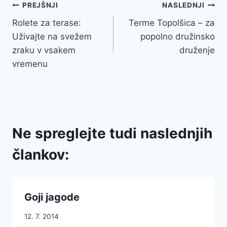
Navigacija
PREJŠNJI
NASLEDNJI
Rolete za terase:
Terme Topolšica – za
prispevka
Uživajte na svežem
popolno družinsko
zraku v vsakem
druženje
vremenu
Ne spreglejte tudi naslednjih
člankov:
Goji jagode
12. 7. 2014