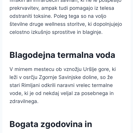
finskih ali infrardečih savnah, ki ne le pospešijo
prekrvavitev, ampak tudi pomagajo iz telesa
odstraniti toksine. Poleg tega so na voljo
številne druge wellness storitve, ki dopolnjujejo
celostno izkušnjo sprostitve in blaginje.
Blagodejna termalna voda
V mirnem mestecu ob vznožju Uršlje gore, ki
leži v osrčju Zgornje Savinjske doline, so že
stari Rimljani odkrili naravni vrelec termalne
vode, ki je od nekdaj veljal za posebnega in
zdravilnega.
Bogata zgodovina in