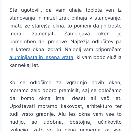
Ste ugotovili, da vam uhaja toplota ven iz
stanovanja in mrzel zrak prihaja v stanovanje.
Imate že starejša okna, to pomeni da jih boste
morali zamenjati. Zamenjava oken je
pomemben del prenove. Najtežja odločitev pa
je katera okna izbrati. Najbolj vam priporočam
aluminijasta in lesena vrata
, ki vam bodo služila
kar nekaj let.
Ko se odločimo za vgradnjo novih oken,
moramo zelo dobro premislit, saj se odločamo
da bomo okna imeli deset ali več let.
Upoštevati moramo kakovost, arhitekturo ter
tudi vrsto gradnje. Alu les okna vam vse to
nudijo, so udobna, obstojna, učinkovito
izolacijo, zato so ta okna primerna za vse