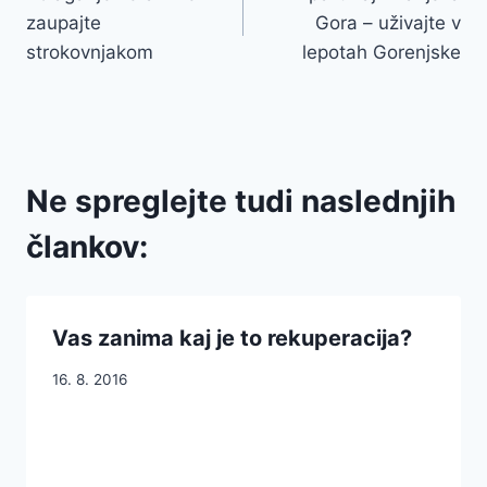
prispevka
zaupajte
Gora – uživajte v
strokovnjakom
lepotah Gorenjske
Ne spreglejte tudi naslednjih
člankov:
Vas zanima kaj je to rekuperacija?
16. 8. 2016