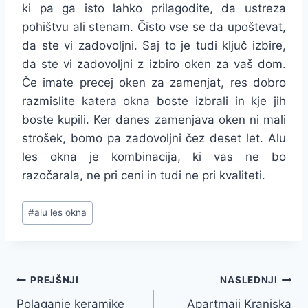
ki pa ga isto lahko prilagodite, da ustreza
pohištvu ali stenam. Čisto vse se da upoštevat,
da ste vi zadovoljni. Saj to je tudi ključ izbire,
da ste vi zadovoljni z izbiro oken za vaš dom.
Če imate precej oken za zamenjat, res dobro
razmislite katera okna boste izbrali in kje jih
boste kupili. Ker danes zamenjava oken ni mali
strošek, bomo pa zadovoljni čez deset let. Alu
les okna je kombinacija, ki vas ne bo
razočarala, ne pri ceni in tudi ne pri kvaliteti.
Post
#
alu les okna
Tags:
Navigacija
PREJŠNJI
NASLEDNJI
Polaganje keramike
Apartmaji Kranjska