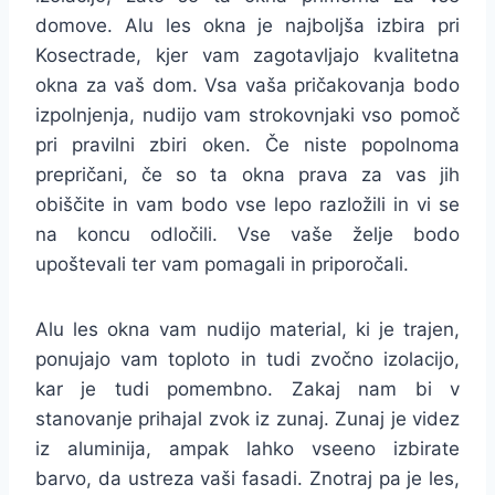
domove. Alu les okna je najboljša izbira pri
Kosectrade, kjer vam zagotavljajo kvalitetna
okna za vaš dom. Vsa vaša pričakovanja bodo
izpolnjenja, nudijo vam strokovnjaki vso pomoč
pri pravilni zbiri oken. Če niste popolnoma
prepričani, če so ta okna prava za vas jih
obiščite in vam bodo vse lepo razložili in vi se
na koncu odločili. Vse vaše želje bodo
upoštevali ter vam pomagali in priporočali.
Alu les okna vam nudijo material, ki je trajen,
ponujajo vam toploto in tudi zvočno izolacijo,
kar je tudi pomembno. Zakaj nam bi v
stanovanje prihajal zvok iz zunaj. Zunaj je videz
iz aluminija, ampak lahko vseeno izbirate
barvo, da ustreza vaši fasadi. Znotraj pa je les,