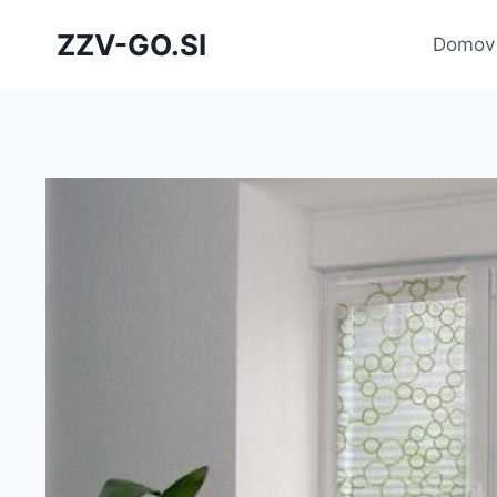
Skip
ZZV-GO.SI
to
Domov
content