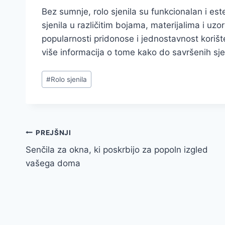
Bez sumnje, rolo sjenila su funkcionalan i es
sjenila u različitim bojama, materijalima i uzo
popularnosti pridonose i jednostavnost korišt
više informacija o tome kako do savršenih sjen
Post
#
Rolo sjenila
Tags:
Navigacija
PREJŠNJI
Senčila za okna, ki poskrbijo za popoln izgled
prispevka
vašega doma