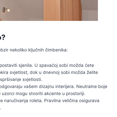
o?
obzir nekoliko ključnih čimbenika:
postaviti sjenila. U spavaćoj sobi možda ćete
okira svjetlost, dok u dnevnoj sobi možda želite
pršivanje svjetlosti.
i odgovaraju vašem dizajnu interijera. Neutralne boje
i uzorci mogu stvoriti akcente u prostoriji.
je naručivanja roleta. Pravilna veličina osigurava
.