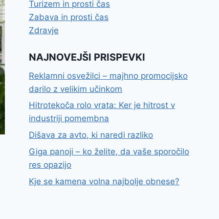
Turizem in prosti čas
Zabava in prosti čas
Zdravje
NAJNOVEJŠI PRISPEVKI
Reklamni osvežilci – majhno promocijsko
darilo z velikim učinkom
Hitrotekoča rolo vrata: Ker je hitrost v
industriji pomembna
Dišava za avto, ki naredi razliko
Giga panoji – ko želite, da vaše sporočilo
res opazijo
Kje se kamena volna najbolje obnese?