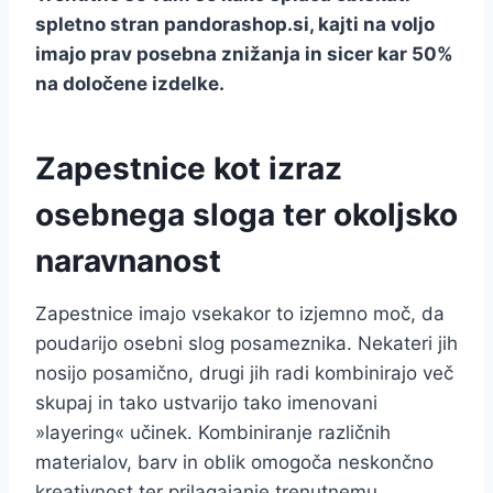
spletno stran pandorashop.si, kajti na voljo
imajo prav posebna znižanja in sicer kar 50%
na določene izdelke.
Zapestnice kot izraz
osebnega sloga ter okoljsko
naravnanost
Zapestnice imajo vsekakor to izjemno moč, da
poudarijo osebni slog posameznika. Nekateri jih
nosijo posamično, drugi jih radi kombinirajo več
skupaj in tako ustvarijo tako imenovani
»layering« učinek. Kombiniranje različnih
materialov, barv in oblik omogoča neskončno
kreativnost ter prilagajanje trenutnemu