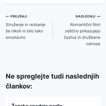
Navigacija
PREJŠNJI
NASLEDNJI
Struženje in rezkanje
Romantični filmi
prispevka
še nikoli ni bilo tako
odlično prikazujejo
enostavno
čustva in družbene
odnose
Ne spreglejte tudi naslednjih
člankov:
Žensko spodnje perilo