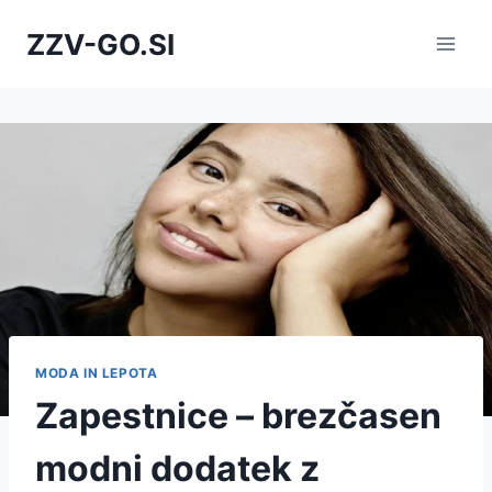
Skip
ZZV-GO.SI
to
content
MODA IN LEPOTA
Zapestnice – brezčasen
modni dodatek z