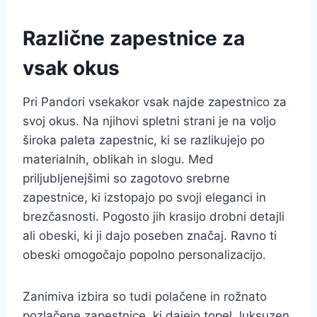
Različne zapestnice za
vsak okus
Pri Pandori vsekakor vsak najde zapestnico za
svoj okus. Na njihovi spletni strani je na voljo
široka paleta zapestnic, ki se razlikujejo po
materialnih, oblikah in slogu. Med
priljubljenejšimi so zagotovo srebrne
zapestnice, ki izstopajo po svoji eleganci in
brezčasnosti. Pogosto jih krasijo drobni detajli
ali obeski, ki ji dajo poseben značaj. Ravno ti
obeski omogočajo popolno personalizacijo.
Zanimiva izbira so tudi polačene in rožnato
pozlačene zapestnice, ki dajejo topel, luksuzen