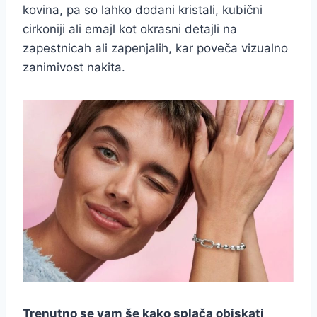
kovina, pa so lahko dodani kristali, kubični
cirkoniji ali emajl kot okrasni detajli na
zapestnicah ali zapenjalih, kar poveča vizualno
zanimivost nakita.
Trenutno se vam še kako splača obiskati