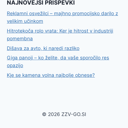
NAJNOVEJŠI PRISPEVKI
Reklamni osvežilci – majhno promocijsko darilo z
velikim učinkom
Hitrotekoča rolo vrata: Ker je hitrost v industriji
pomembna
Dišava za avto, ki naredi razliko
Giga panoji – ko želite, da vaše sporočilo res
opazijo
Kje se kamena volna najbolje obnese?
© 2026 ZZV-GO.SI