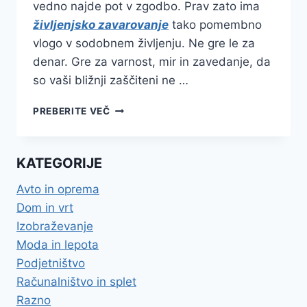
vedno najde pot v zgodbo. Prav zato ima
življenjsko zavarovanje
tako pomembno
vlogo v sodobnem življenju. Ne gre le za
denar. Gre za varnost, mir in zavedanje, da
so vaši bližnji zaščiteni ne …
ŽIVLJENJSKO
PREBERITE VEČ
ZAVAROVANJE
JE
PAMETNA
KATEGORIJE
IZBIRA
ZA
Avto in oprema
VARNEJŠO
Dom in vrt
PRIHODNOST
Izobraževanje
Moda in lepota
Podjetništvo
Računalništvo in splet
Razno