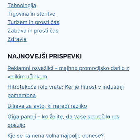
Tehnologija
Trgovina in storitve
Turizem in prosti čas
Zabava in prosti čas
Zdravje
NAJNOVEJŠI PRISPEVKI
Reklamni osvežilci – majhno promocijsko darilo z
velikim učinkom
Hitrotekoča rolo vrata: Ker je hitrost v industriji
pomembna
Dišava za avto, ki naredi razliko
Giga panoji – ko želite, da vaše sporočilo res
opazijo
Kje se kamena volna najbolje obnese?