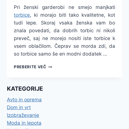
Pri ženski garderobi ne smejo manjkati
torbice
, ki morajo biti tako kvalitetne, kot
tudi lepe. Skoraj vsaka ženska vam bo
znala povedati, da dobrih torbic ni nikoli
preveč, saj ne morejo nositi iste torbice k
vsem oblačilom. Čeprav se morda zdi, da
so torbice samo še en modni dodatek …
KVALITETNE
PREBERITE VEČ
IN
LEPE
TORBICE
KATEGORIJE
Avto in oprema
Dom in vrt
Izobraževanje
Moda in lepota