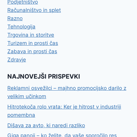
Podjetništvo
Računalništvo in splet
Razno
Tehnologija
Trgovina in storitve
Turizem in prosti čas
Zabava in prosti čas
Zdravje
NAJNOVEJŠI PRISPEVKI
Reklamni osvežilci – majhno promocijsko darilo z
velikim učinkom
Hitrotekoča rolo vrata: Ker je hitrost v industriji
pomembna
Dišava za avto, ki naredi razliko
Giga panoji – ko želite, da vaše sporočilo res