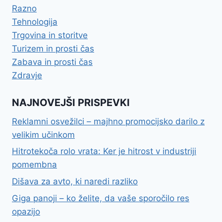
Razno
Tehnologija
Trgovina in storitve
Turizem in prosti čas
Zabava in prosti čas
Zdravje
NAJNOVEJŠI PRISPEVKI
Reklamni osvežilci – majhno promocijsko darilo z
velikim učinkom
Hitrotekoča rolo vrata: Ker je hitrost v industriji
pomembna
Dišava za avto, ki naredi razliko
Giga panoji – ko želite, da vaše sporočilo res
opazijo