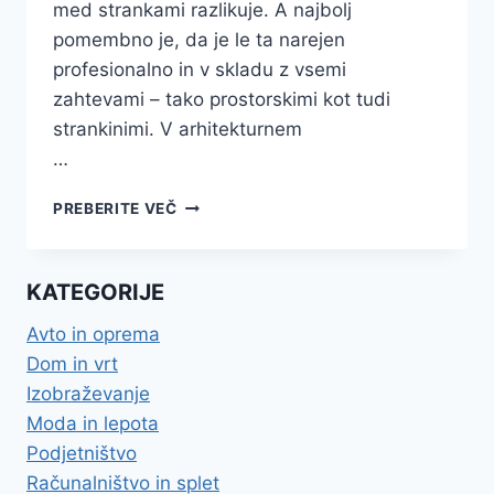
med strankami razlikuje. A najbolj
pomembno je, da je le ta narejen
profesionalno in v skladu z vsemi
zahtevami – tako prostorskimi kot tudi
strankinimi. V arhitekturnem
…
TIPSKI
PREBERITE VEČ
NAČRT
HIŠE
–
KATEGORIJE
CENA
IN
Avto in oprema
OSTALE
Dom in vrt
KORISTNE
INFORMACIJE
Izobraževanje
Moda in lepota
Podjetništvo
Računalništvo in splet