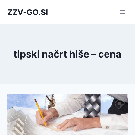
Skip
ZZV-GO.SI
to
content
tipski načrt hiše – cena