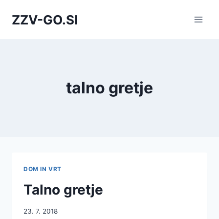
Skip
ZZV-GO.SI
to
content
talno gretje
DOM IN VRT
Talno gretje
23. 7. 2018