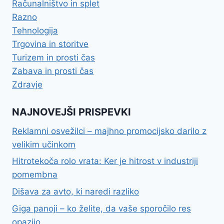
Računalništvo in splet
Razno
Tehnologija
Trgovina in storitve
Turizem in prosti čas
Zabava in prosti čas
Zdravje
NAJNOVEJŠI PRISPEVKI
Reklamni osvežilci – majhno promocijsko darilo z
velikim učinkom
Hitrotekoča rolo vrata: Ker je hitrost v industriji
pomembna
Dišava za avto, ki naredi razliko
Giga panoji – ko želite, da vaše sporočilo res
opazijo