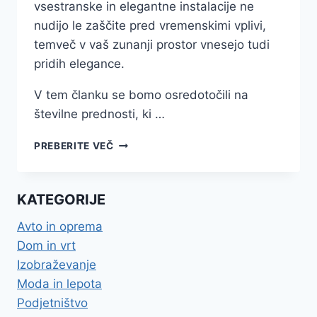
vsestranske in elegantne instalacije ne
nudijo le zaščite pred vremenskimi vplivi,
temveč v vaš zunanji prostor vnesejo tudi
pridih elegance.
V tem članku se bomo osredotočili na
številne prednosti, ki …
ROLETE
PREBERITE VEČ
ZA
TERASE:
UŽIVAJTE
KATEGORIJE
NA
SVEŽEM
Avto in oprema
ZRAKU
Dom in vrt
V
VSAKEM
Izobraževanje
VREMENU
Moda in lepota
Podjetništvo