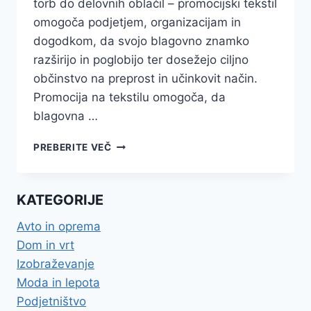
torb do delovnih oblačil – promocijski tekstil
omogoča podjetjem, organizacijam in
dogodkom, da svojo blagovno znamko
razširijo in poglobijo ter dosežejo ciljno
občinstvo na preprost in učinkovit način.
Promocija na tekstilu omogoča, da
blagovna …
PROMOCIJSKI
PREBERITE VEČ
TEKSTIL
JE
ODLIČEN
KATEGORIJE
NAČIN
ZA
Avto in oprema
PROMOCIJO
Dom in vrt
BLAGOVNE
ZNAMKE
Izobraževanje
Moda in lepota
Podjetništvo