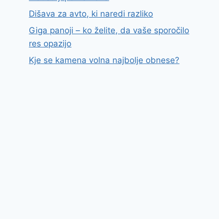
Dišava za avto, ki naredi razliko
Giga panoji – ko želite, da vaše sporočilo
res opazijo
Kje se kamena volna najbolje obnese?