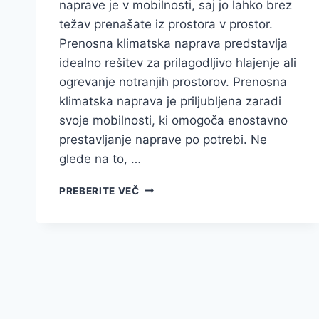
naprave je v mobilnosti, saj jo lahko brez
težav prenašate iz prostora v prostor.
Prenosna klimatska naprava predstavlja
idealno rešitev za prilagodljivo hlajenje ali
ogrevanje notranjih prostorov. Prenosna
klimatska naprava je priljubljena zaradi
svoje mobilnosti, ki omogoča enostavno
prestavljanje naprave po potrebi. Ne
glede na to, …
NAJBOLJŠA
PREBERITE VEČ
PRENOSNA
KLIMATSKA
NAPRAVA
ZA
PRILAGODLJIVO
HLAJENJE