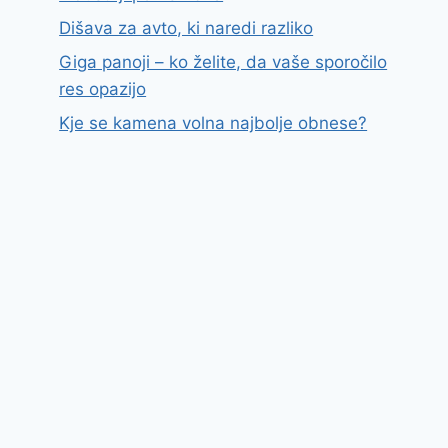
Dišava za avto, ki naredi razliko
Giga panoji – ko želite, da vaše sporočilo
res opazijo
Kje se kamena volna najbolje obnese?