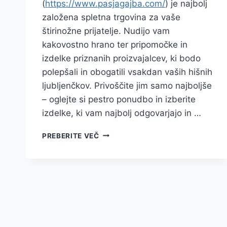
(
https://www.pasjagajba.com/
) je najbolj
založena spletna trgovina za vaše
štirinožne prijatelje. Nudijo vam
kakovostno hrano ter pripomočke in
izdelke priznanih proizvajalcev, ki bodo
polepšali in obogatili vsakdan vaših hišnih
ljubljenčkov. Privoščite jim samo najboljše
– oglejte si pestro ponudbo in izberite
izdelke, ki vam najbolj odgovarjajo in …
PASJA
PREBERITE VEČ
GAJBA
–
NAJBOLJ
ZALOŽENA
TRGOVINA
ZA
VAŠE
LJUBLJENČKE