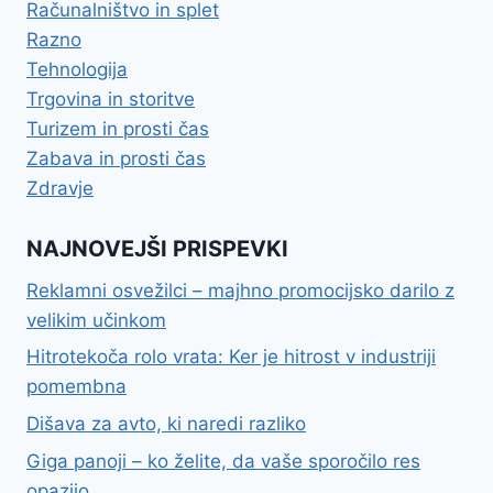
Računalništvo in splet
Razno
Tehnologija
Trgovina in storitve
Turizem in prosti čas
Zabava in prosti čas
Zdravje
NAJNOVEJŠI PRISPEVKI
Reklamni osvežilci – majhno promocijsko darilo z
velikim učinkom
Hitrotekoča rolo vrata: Ker je hitrost v industriji
pomembna
Dišava za avto, ki naredi razliko
Giga panoji – ko želite, da vaše sporočilo res
opazijo