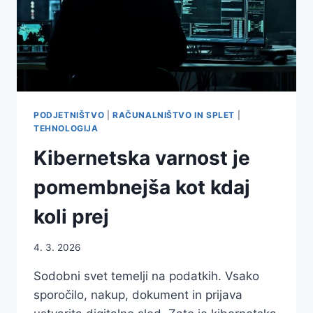
PODJETNIŠTVO
|
RAČUNALNIŠTVO IN SPLET
|
TEHNOLOGIJA
Kibernetska varnost je
pomembnejša kot kdaj
koli prej
4. 3. 2026
Sodobni svet temelji na podatkih. Vsako
sporočilo, nakup, dokument in prijava