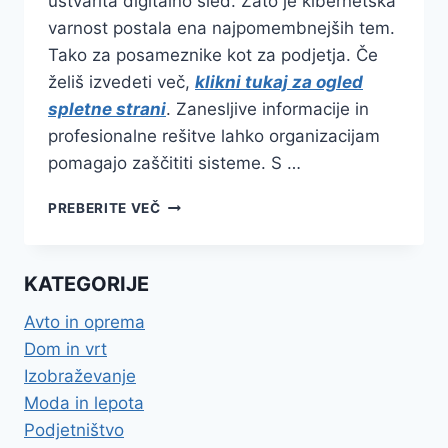
ustvarita digitalno sled. Zato je kibernetska
varnost postala ena najpomembnejših tem.
Tako za posameznike kot za podjetja. Če
želiš izvedeti več,
klikni tukaj za ogled
spletne strani
. Zanesljive informacije in
profesionalne rešitve lahko organizacijam
pomagajo zaščititi sisteme. S …
KIBERNETSKA
PREBERITE VEČ
VARNOST
JE
POMEMBNEJŠA
KATEGORIJE
KOT
KDAJ
Avto in oprema
KOLI
Dom in vrt
PREJ
Izobraževanje
Moda in lepota
Podjetništvo