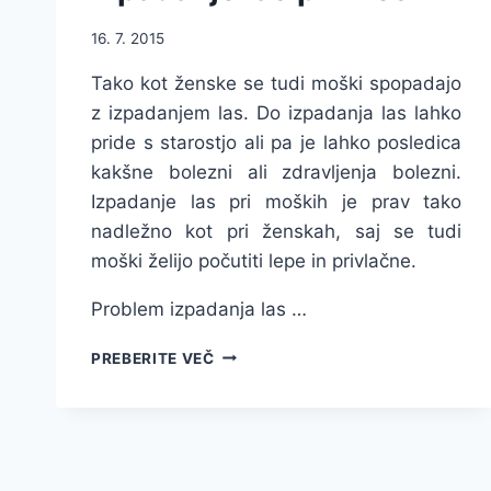
16. 7. 2015
Tako kot ženske se tudi moški spopadajo
z izpadanjem las. Do izpadanja las lahko
pride s starostjo ali pa je lahko posledica
kakšne bolezni ali zdravljenja bolezni.
Izpadanje las pri moških je prav tako
nadležno kot pri ženskah, saj se tudi
moški želijo počutiti lepe in privlačne.
Problem izpadanja las …
IZPADANJE
PREBERITE VEČ
LAS
PRI
MOŠKIH