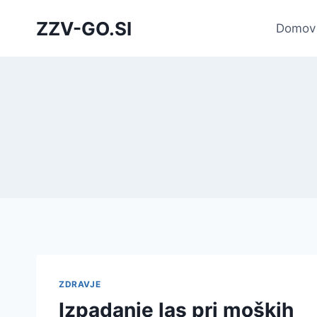
Skip
ZZV-GO.SI
to
Domov
content
ZDRAVJE
Izpadanje las pri moških