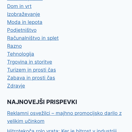
Dom in vrt
Izobraževanje
Moda in lepota
Podjetništvo
Računalništvo in splet
Razno
Tehnologija
Trgovina in storitve
Turizem in prosti čas
Zabava in prosti čas
Zdravje
NAJNOVEJŠI PRISPEVKI
Reklamni osvežilci – majhno promocijsko darilo z
velikim učinkom
Hitrotekoča rolo vrata: Ker je hitrost v industriji