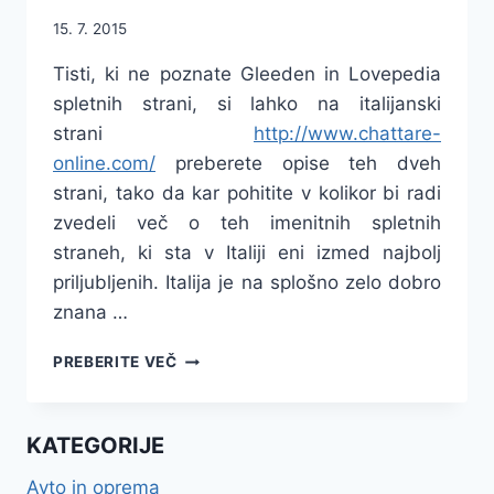
15. 7. 2015
Tisti, ki ne poznate Gleeden in Lovepedia
spletnih strani, si lahko na italijanski
strani
http://www.chattare-
online.com/
preberete opise teh dveh
strani, tako da kar pohitite v kolikor bi radi
zvedeli več o teh imenitnih spletnih
straneh, ki sta v Italiji eni izmed najbolj
priljubljenih. Italija je na splošno zelo dobro
znana …
GLEEDEN
PREBERITE VEČ
IN
LOVEPEDIA
STA
KATEGORIJE
SUPER
STRANI
Avto in oprema