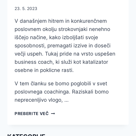
23. 5. 2023
V današnjem hitrem in konkurenčnem
poslovnem okolju strokovnjaki nenehno
iščejo načine, kako izboljšati svoje
sposobnosti, premagati izzive in doseči
večji uspeh. Tukaj pride na vrsto uspešen
business coach, ki služi kot katalizator
osebne in poklicne rasti.
V tem članku se bomo poglobili v svet
poslovnega coachinga. Raziskali bomo
neprecenljivo vlogo, …
MOČ
PREBERITE VEČ
UČINKOVITE
KOMUNIKACIJE:
KAKO