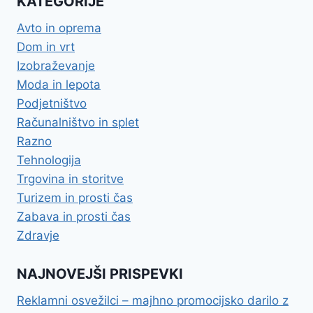
KATEGORIJE
POMEMBEN
JE
Avto in oprema
USPEŠEN
Dom in vrt
BUSINESS
COACH
Izobraževanje
Moda in lepota
Podjetništvo
Računalništvo in splet
Razno
Tehnologija
Trgovina in storitve
Turizem in prosti čas
Zabava in prosti čas
Zdravje
NAJNOVEJŠI PRISPEVKI
Reklamni osvežilci – majhno promocijsko darilo z