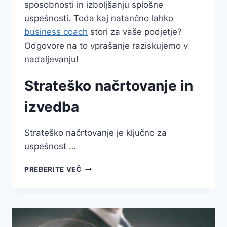
sposobnosti in izboljšanju splošne
uspešnosti. Toda kaj natančno lahko
business coach
stori za vaše podjetje?
Odgovore na to vprašanje raziskujemo v
nadaljevanju!
Strateško načrtovanje in
izvedba
Strateško načrtovanje je ključno za
uspešnost …
BUSINESS
PREBERITE VEČ
COACH
–
KAJ
LAHKO
STORI