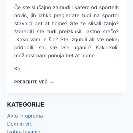
Če ste slučajno zamudili katero od športnih
novic, jih lahko pregledate tudi na športni
stavnici bet at home? Ste že slišali zanjo?
Morebiti ste tudi preizkusili lastno srečo?
Kako vam je šlo? Ste izgubili ali ste nekaj
pridobili, saj ste vse uganili? Kakorkoli,
možnost nam ponuja bet at home.
Kaj
…
NOVICE
PREBERITE VEČ
NA
BET
AT
KATEGORIJE
HOME
Avto in oprema
Dom in vrt
Izobraževanje