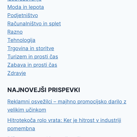
Moda in lepota
Podjetništvo
Računalništvo in splet
Razno
Tehnologija
Trgovina in storitve
Turizem in prosti čas
Zabava in prosti čas
Zdravje
NAJNOVEJŠI PRISPEVKI
Reklamni osvežilci – majhno promocijsko darilo z
velikim učinkom
Hitrotekoča rolo vrata: Ker je hitrost v industriji
pomembna