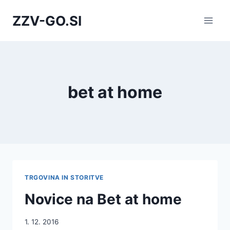
Skip
ZZV-GO.SI
to
content
bet at home
TRGOVINA IN STORITVE
Novice na Bet at home
1. 12. 2016