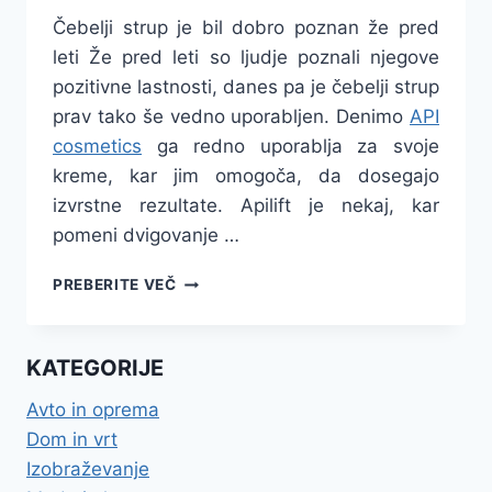
Čebelji strup je bil dobro poznan že pred
leti Že pred leti so ljudje poznali njegove
pozitivne lastnosti, danes pa je čebelji strup
prav tako še vedno uporabljen. Denimo
API
cosmetics
ga redno uporablja za svoje
kreme, kar jim omogoča, da dosegajo
izvrstne rezultate. Apilift je nekaj, kar
pomeni dvigovanje …
KOZMETIKA
PREBERITE VEČ
APILIFT
KATEGORIJE
Avto in oprema
Dom in vrt
Izobraževanje