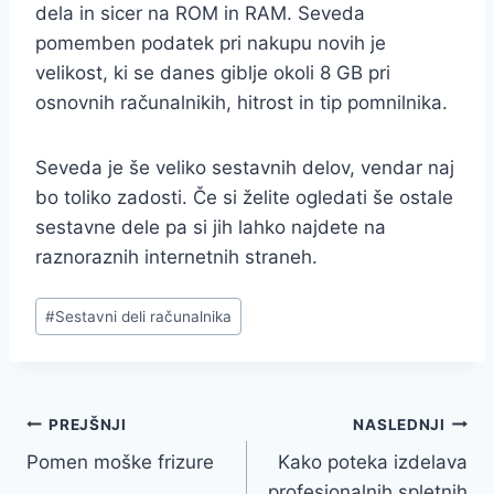
dela in sicer na ROM in RAM. Seveda
pomemben podatek pri nakupu novih je
velikost, ki se danes giblje okoli 8 GB pri
osnovnih računalnikih, hitrost in tip pomnilnika.
Seveda je še veliko sestavnih delov, vendar naj
bo toliko zadosti. Če si želite ogledati še ostale
sestavne dele pa si jih lahko najdete na
raznoraznih internetnih straneh.
Post
#
Sestavni deli računalnika
Tags:
Navigacija
PREJŠNJI
NASLEDNJI
Pomen moške frizure
Kako poteka izdelava
prispevka
profesionalnih spletnih