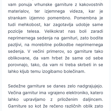
vam ponuja vrhunske garniture z kakovostnih
materialov, ter izjemnega videza, kar je
strankam izjemno pomembno. Pomembna je
tudi mehkobost, kar zagotavlja udobje same
pozicije telesa. Velikokrat nas boli zaradi
neprimernega sedenja na garnituri, zato bodite
pazljivi, na morebitne poškodbe neprimernega
sedenja. V večini primerov, so garniture tako
oblikovane, da vam hrbet že same od sebe
porovnajo, tako, da vam ni treba skrbeti in se
lahko kljub temu izogibamo bolečinam.
Sedežne garniture se danes zelo nadgrajujejo.
Večina garnitur ima vgrajeno elektroniko, katero
lahko upravljamo z priloženim daljincem.
Garniture so kot že rečeno različnih oblik zato