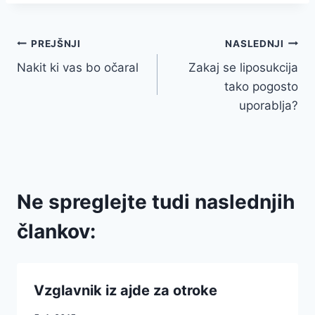
Navigacija
PREJŠNJI
NASLEDNJI
Nakit ki vas bo očaral
Zakaj se liposukcija
prispevka
tako pogosto
uporablja?
Ne spreglejte tudi naslednjih
člankov:
Vzglavnik iz ajde za otroke