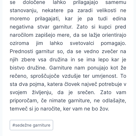
se določene lahko prilagajajo samemu
stanovanju, nekatere pa zaradi velikosti ne
moremo prilagajati, kar je pa tudi edina
negativna stvar garnitur. Zato si kupci pred
naročilom zapišejo mere, da se lažje orientirajo
oziroma jim lahko svetovalci pomagajo.
Prednosti garnitur so, da se vedno zvečer na
njih zbere vsa družina in se ima lepo kar je
bistvo družine. Garniture nam ponujajo kot že
rečeno, sproščujoče vzdušje ter umrjenost. To
sta dva pojma, katera človek največ potrebuje v
svojem življenju, da je srečen. Zato vam
priporočam, če nimate garniture, ne odlašajte,
temveč si jo naročite, ker vam ne bo žov.
Post
#
sedežne garniture
Tags: