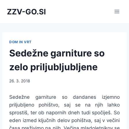
Skip
ZZV-GO.SI
to
content
DOM IN VRT
Sedežne garniture so
zelo priljubljubljene
26. 3. 2018
Sedežne garniture so dandanes izjemno
priljubljeno pohištvo, saj se na njih lahko
sprostiš, ter ob napornih dneh tudi spočiješ. So
eden izmed ključnih delov pohištva, saj v večini
časa preživimo na njih. Večina mladoletnikov se