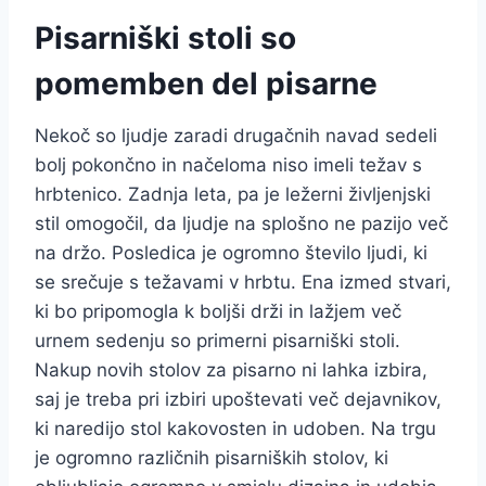
Pisarniški stoli so
pomemben del pisarne
Nekoč so ljudje zaradi drugačnih navad sedeli
bolj pokončno in načeloma niso imeli težav s
hrbtenico. Zadnja leta, pa je ležerni življenjski
stil omogočil, da ljudje na splošno ne pazijo več
na držo. Posledica je ogromno število ljudi, ki
se srečuje s težavami v hrbtu. Ena izmed stvari,
ki bo pripomogla k boljši drži in lažjem več
urnem sedenju so primerni pisarniški stoli.
Nakup novih stolov za pisarno ni lahka izbira,
saj je treba pri izbiri upoštevati več dejavnikov,
ki naredijo stol kakovosten in udoben. Na trgu
je ogromno različnih pisarniških stolov, ki