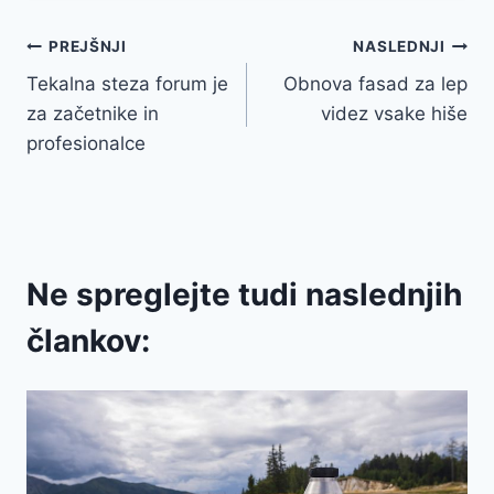
Navigacija
PREJŠNJI
NASLEDNJI
Tekalna steza forum je
Obnova fasad za lep
prispevka
za začetnike in
videz vsake hiše
profesionalce
Ne spreglejte tudi naslednjih
člankov: