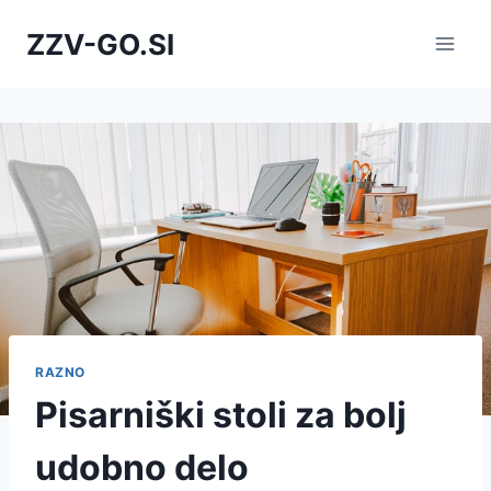
Skip
ZZV-GO.SI
to
content
RAZNO
Pisarniški stoli za bolj
udobno delo