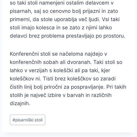
so taki stoli namenjeni ostalim delavcem v
pisarnah, saj so cenovno bolj prijazni in zato
primerni, da stole uporablja več ljudi. Vsi taki
stoli imajo kolesca in se zato z njimi lahko
delavci brez problema prestavljajo po prostoru.
Konferenčni stoli se načeloma najdejo v
konferenčnih sobah ali dvoranah. Taki stoli so
lahko v verzijah s koleščki ali pa taki, kjer
koleščkov ni. Tisti brez koleščkov so zaradi
čistih linij bolj priročni za pospravljanje. Pri takih
stolih je največ izbire v barvah in različnih
dizajnih.
Post
#
pisarniški stoli
Tags: