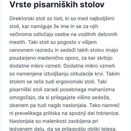
Vrste pisarniških stolov
Direktorski stoli so tisti, ki so med najboljšimi
stoli, kar namiguje že ime in se za njih
večinoma odločajo osebe na vodilnih delovnih
mestih. Taki stoli so pogosto v višjem
cenovnem razredu in sedeži takih stolov imajo
poudarjeno medenično oporo, za kar skrbijo
dodatne mikro vzmeti. Dodatne mikro vzmeti
so namenjene izboljšanju cirkulacije krvi. Takim
stolom se reče tudi ergonomski stoli. Taki
pisarniški stoli zaradi posebnega mehanizma
omogočajo, da si prilagajate višino sedeža,
obenem pa tudi nagib naslonjala. Tako namreč
ni prevelikega pritiska na spodnji del hrbtenice.
Naslonjala so malenkost zaobljena pri
ledvenem delu, da se prilagodijo obliki telesa,