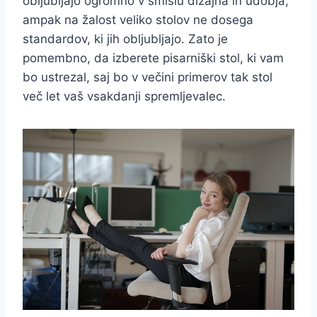
obljubljajo ogromno v smislu dizajna in udobja,
ampak na žalost veliko stolov ne dosega
standardov, ki jih obljubljajo. Zato je
pomembno, da izberete pisarniški stol, ki vam
bo ustrezal, saj bo v večini primerov tak stol
več let vaš vsakdanji spremljevalec.