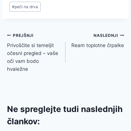
Post
#
peči na drva
Tags:
Navigacija
PREJŠNJI
NASLEDNJI
Privoščite si temeljit
Ream toplotne črpalke
prispevka
očesni pregled – vaše
oči vam bodo
hvaležne
Ne spreglejte tudi naslednjih
člankov: