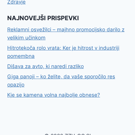
Zdravje
NAJNOVEJŠI PRISPEVKI
Reklamni osvežilci – majhno promocijsko darilo z
velikim učinkom
Hitrotekoča rolo vrata: Ker je hitrost v industriji
pomembna
Dišava za avto, ki naredi razliko
Giga panoji – ko želite, da vaše sporočilo res
opazijo
Kje se kamena volna najbolje obnese?