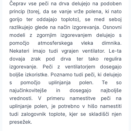
Čeprav vse peči na drva delujejo na podoben
princip (torej, da se vanje vrže polena, ki nato
gorijo ter oddajajo toploto), se med seboj
razlikujejo glede na način izgorevanja. Osnovni
modeli z zgornjim izgorevanjem delujejo s
pomočjo atmosferskega vleka dimnika.
Nekateri imajo tudi vgrajen ventilator. Le-ta
dovaja zrak pod drva ter tako regulira
izgorevanje. Peči z ventilatorjem dosegajo
boljše izkoristke. Poznamo tudi peči, ki delujejo
s pomočjo uplinjanja polen. Te so
najučinkovitejše in dosegajo najboljše
vrednosti. V primeru namestitve peči na
uplinjanje polen, je potrebno v hišo namestiti
tudi zalogovnik toplote, kjer se skladišči njen
presežek.