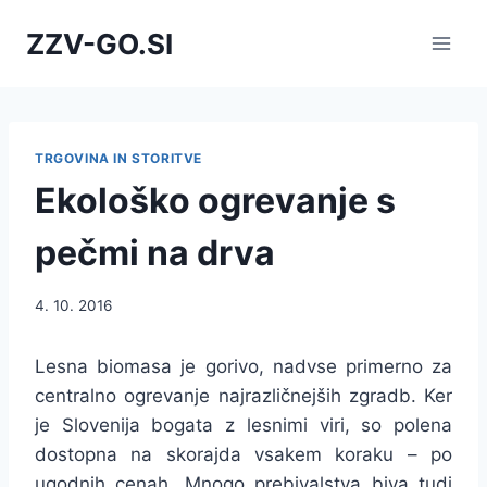
Skip
ZZV-GO.SI
to
content
TRGOVINA IN STORITVE
Ekološko ogrevanje s
pečmi na drva
4. 10. 2016
Lesna biomasa je gorivo, nadvse primerno za
centralno ogrevanje najrazličnejših zgradb. Ker
je Slovenija bogata z lesnimi viri, so polena
dostopna na skorajda vsakem koraku – po
ugodnih cenah. Mnogo prebivalstva biva tudi