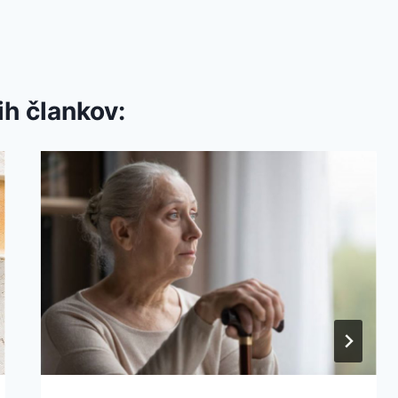
ih člankov: