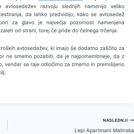
kih avtosedežev razvoju slednjih namenijo veliko
estiranja, da lahko predvidijo, kako se avtosedež
 opori za glavo je največja pozornost namenjena
aleti od strani, torej če pride do čelnega trčenja.
 otroških avtosedežev, ki imajo še dodatno zaščito za
kor ne smemo pozabiti, da je najpomembneje, da z
o, vendar se raje odločimo za zmerno in premišljeno
lj.
NASLEDNJI
Lepi Apartmani Malinska