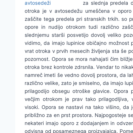
za slednja predela d
otroka je v avtosedežu umeščena v oporo 
zaščite tega predela pri stranskih trkih. so 
opore in nudijo otrokom tudi različno za
slednjemu starši posvetijo dovolj veliko po
vidimo, da imajo lupinice običajno možnost p
vrat otroka v prvih mesecih življenja sta še 
pozornost. Opora se mora nahajati čim bližje
otroka brez kontrole zdrsnila. Vendar to nika
namreč imeti še vedno dovolj prostora, da la
različno velike, zato je smiselno, da imajo lup
prilagodijo obsegu otroške glavice. Opora p
večjim otrokom je prav tako prilagodljiva, 
visoki. Opora se nastavi na tako višino, da
približno za en prst prostora. Najpogosteje s
nekateri imajo oporo z dodajanjem in odvzem
odvisna od posameznega proizvajalca. Pom