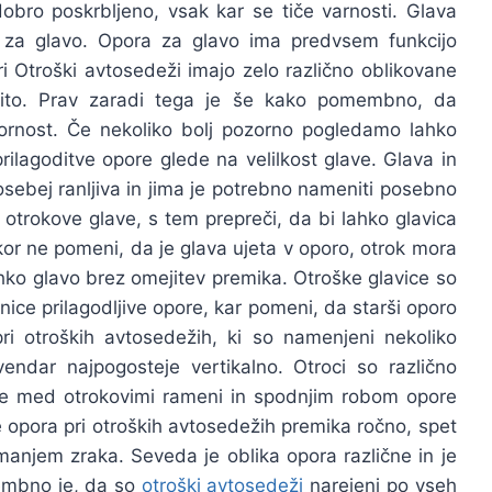
obro poskrbljeno, vsak kar se tiče varnosti. Glava
za glavo. Opora za glavo ima predvsem funkcijo
pri Otroški avtosedeži imajo zelo različno oblikovane
ščito. Prav zaradi tega je še kako pomembno, da
zornost. Če nekoliko bolj pozorno pogledamo lahko
rilagoditve opore glede na velilkost glave. Glava in
posebej ranljiva in jima je potrebno nameniti posebno
 otrokove glave, s tem prepreči, da bi lahko glavica
kor ne pomeni, da je glava ujeta v oporo, otrok mora
hko glavo brez omejitev premika. Otroške glavice so
inice prilagodljive opore, kar pomeni, da starši oporo
ri otroških avtosedežih, ki so namenjeni nekoliko
vendar najpogosteje vertikalno. Otroci so različno
 je med otrokovimi rameni in spodnjim robom opore
e opora pri otroških avtosedežih premika ročno, spet
anjem zraka. Seveda je oblika opora različne in je
embno je, da so
otroški avtosedeži
narejeni po vseh