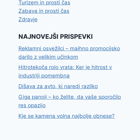
Turizem in prosti čas
Zabava in prosti čas
Zdravje
NAJNOVEJŠI PRISPEVKI
Reklamni osvežilci – majhno promocijsko
darilo z velikim učinkom
Hitrotekoča rolo vrata: Ker je hitrost v
industriji pomembna
Dišava za avto, ki naredi razliko
Giga panoji – ko želite, da vaše sporočilo
res opazijo
Kje se kamena volna najbolje obnese?