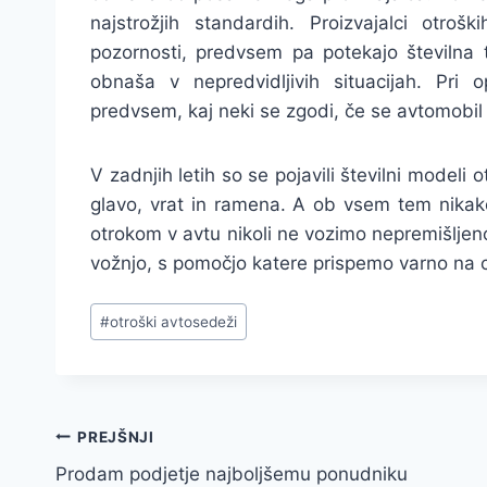
najstrožjih standardih. Proizvajalci otroš
pozornosti, predvsem pa potekajo številna t
obnaša v nepredvidljivih situacijah. Pri
predvsem, kaj neki se zgodi, če se avtomobil z
V zadnjih letih so se pojavili številni modeli
glavo, vrat in ramena. A ob vsem tem nika
otrokom v avtu nikoli ne vozimo nepremišljen
vožnjo, s pomočjo katere prispemo varno na ci
Post
#
otroški avtosedeži
Tags:
Navigacija
PREJŠNJI
Prodam podjetje najboljšemu ponudniku