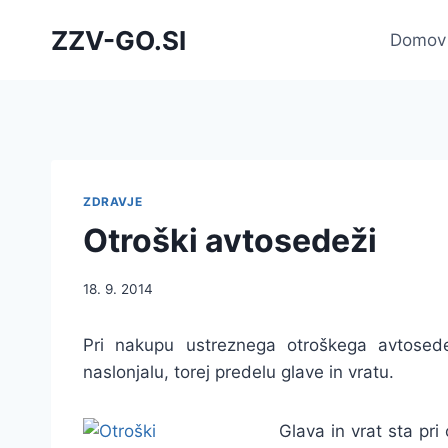
Skip
ZZV-GO.SI
to
Domov
content
ZDRAVJE
Otroški avtosedeži
18. 9. 2014
Pri nakupu ustreznega otroškega avtosedež
naslonjalu, torej predelu glave in vratu.
Glava in vrat sta pr