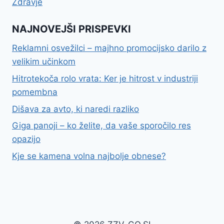
Zdravje
NAJNOVEJŠI PRISPEVKI
Reklamni osvežilci – majhno promocijsko darilo z
velikim učinkom
Hitrotekoča rolo vrata: Ker je hitrost v industriji
pomembna
Dišava za avto, ki naredi razliko
Giga panoji – ko želite, da vaše sporočilo res
opazijo
Kje se kamena volna najbolje obnese?