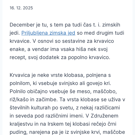
16. 12. 2025
December je tu, s tem pa tudi čas t. i. zimskih
jedi.
Priljubljena zimska jed
so med drugim tudi
krvavice. V osnovi so sestavine za krvavico
enake, a vendar ima vsaka hiša nek svoj
recept, svoj dodatek za popolno krvavico.
Krvavica je neke vrste klobasa, polnjena s
polnilom, ki vsebuje svinjsko ali govejo kri.
Polnilo običajno vsebuje še meso, maščobo,
riž/kašo in začimbe. Ta vrsta klobase se uživa v
številnih kulturah po svetu, z nekaj različicami
in seveda pod različnimi imeni. V Združenem
kraljestvu in na Irskem tej klobasi rečejo črni
puding, narejena pa je iz svinjske krvi, maščobe