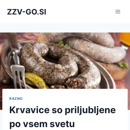
Skip
ZZV-GO.SI
to
content
RAZNO
Krvavice so priljubljene
po vsem svetu