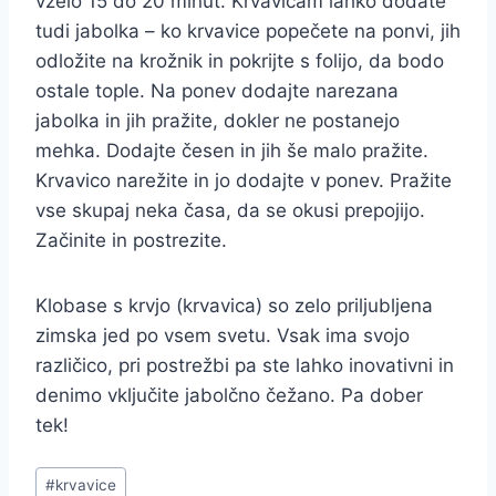
vzelo 15 do 20 minut. Krvavicam lahko dodate
tudi jabolka – ko krvavice popečete na ponvi, jih
odložite na krožnik in pokrijte s folijo, da bodo
ostale tople. Na ponev dodajte narezana
jabolka in jih pražite, dokler ne postanejo
mehka. Dodajte česen in jih še malo pražite.
Krvavico narežite in jo dodajte v ponev. Pražite
vse skupaj neka časa, da se okusi prepojijo.
Začinite in postrezite.
Klobase s krvjo (krvavica) so zelo priljubljena
zimska jed po vsem svetu. Vsak ima svojo
različico, pri postrežbi pa ste lahko inovativni in
denimo vključite jabolčno čežano. Pa dober
tek!
Post
#
krvavice