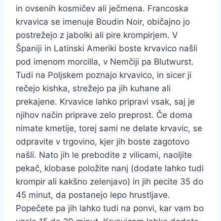
in ovsenih kosmičev ali ječmena. Francoska
krvavica se imenuje Boudin Noir, običajno jo
postrežejo z jabolki ali pire krompirjem. V
Španiji in Latinski Ameriki boste krvavico našli
pod imenom morcilla, v Nemčiji pa Blutwurst.
Tudi na Poljskem poznajo krvavico, in sicer ji
rečejo kishka, strežejo pa jih kuhane ali
prekajene. Krvavice lahko pripravi vsak, saj je
njihov način priprave zelo preprost. Če doma
nimate kmetije, torej sami ne delate krvavic, se
odpravite v trgovino, kjer jih boste zagotovo
našli. Nato jih le prebodite z vilicami, naoljite
pekač, klobase položite nanj (dodate lahko tudi
krompir ali kakšno zelenjavo) in jih pecite 35 do
45 minut, da postanejo lepo hrustljave.
Popečete pa jih lahko tudi na ponvi, kar vam bo