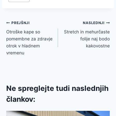
Tags:
Navigacija
PREJŠNJI
NASLEDNJI
Otroške kape so
Stretch in mehurčaste
prispevka
pomembne za zdravje
folije naj bodo
otrok v hladnem
kakovostne
vremenu
Ne spreglejte tudi naslednjih
člankov: