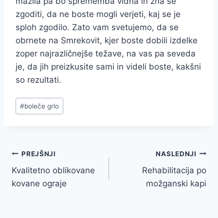
mazila pa bo sprememba vidna in zna se
zgoditi, da ne boste mogli verjeti, kaj se je
sploh zgodilo. Zato vam svetujemo, da se
obrnete na Smrekovit, kjer boste dobili izdelke
zoper najrazličnejše težave, na vas pa seveda
je, da jih preizkusite sami in videli boste, kakšni
so rezultati.
Post
#
boleče grlo
Tags:
Navigacija
PREJŠNJI
NASLEDNJI
Kvalitetno oblikovane
Rehabilitacija po
prispevka
kovane ograje
možganski kapi