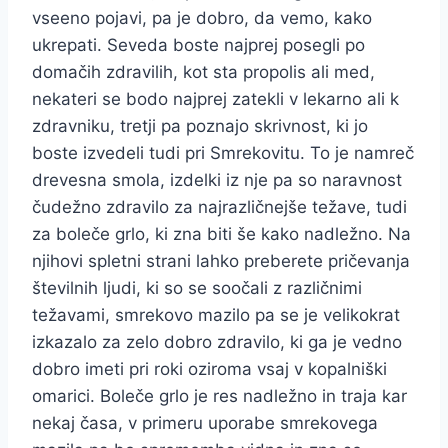
vseeno pojavi, pa je dobro, da vemo, kako
ukrepati. Seveda boste najprej posegli po
domačih zdravilih, kot sta propolis ali med,
nekateri se bodo najprej zatekli v lekarno ali k
zdravniku, tretji pa poznajo skrivnost, ki jo
boste izvedeli tudi pri Smrekovitu. To je namreč
drevesna smola, izdelki iz nje pa so naravnost
čudežno zdravilo za najrazličnejše težave, tudi
za boleče grlo, ki zna biti še kako nadležno. Na
njihovi spletni strani lahko preberete pričevanja
številnih ljudi, ki so se soočali z različnimi
težavami, smrekovo mazilo pa se je velikokrat
izkazalo za zelo dobro zdravilo, ki ga je vedno
dobro imeti pri roki oziroma vsaj v kopalniški
omarici. Boleče grlo je res nadležno in traja kar
nekaj časa, v primeru uporabe smrekovega