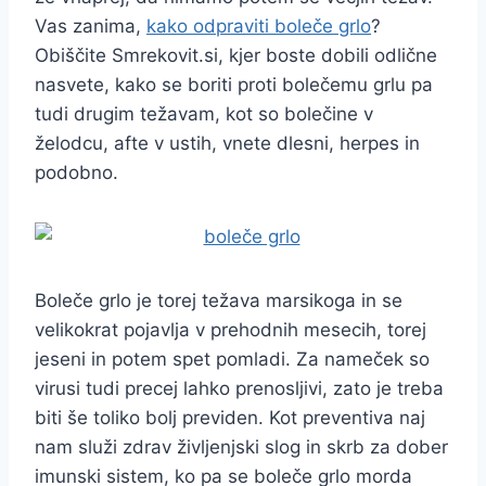
Vas zanima,
kako odpraviti boleče grlo
?
Obiščite Smrekovit.si, kjer boste dobili odlične
nasvete, kako se boriti proti bolečemu grlu pa
tudi drugim težavam, kot so bolečine v
želodcu, afte v ustih, vnete dlesni, herpes in
podobno.
Boleče grlo je torej težava marsikoga in se
velikokrat pojavlja v prehodnih mesecih, torej
jeseni in potem spet pomladi. Za nameček so
virusi tudi precej lahko prenosljivi, zato je treba
biti še toliko bolj previden. Kot preventiva naj
nam služi zdrav življenjski slog in skrb za dober
imunski sistem, ko pa se boleče grlo morda