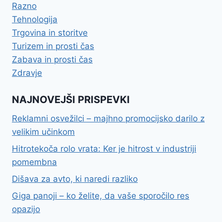
Razno
Tehnologija
Trgovina in storitve
Turizem in prosti čas
Zabava in prosti čas
Zdravje
NAJNOVEJŠI PRISPEVKI
Reklamni osvežilci – majhno promocijsko darilo z
velikim učinkom
Hitrotekoča rolo vrata: Ker je hitrost v industriji
pomembna
Dišava za avto, ki naredi razliko
Giga panoji – ko želite, da vaše sporočilo res
opazijo