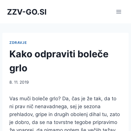
Skip
ZZV-GO.SI
to
content
ZDRAVJE
Kako odpraviti boleče
grlo
8. 11. 2019
Vas muči boleče grlo? Da, čas je že tak, da to
ni prav nič nenavadnega, sej je sezona
prehladov, gripe in drugih obolenj dihal tu, zato
je dobro, da se na tovrstne tegobe pripravimo
že vnaprej, da nimamo potem še večjih težav.