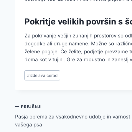
Pokritje velikih površin s 
Za pokrivanje večjih zunanjih prostorov so od
dogodke ali druge namene. Možne so različne ve
želene pogoje. Če želite, podjetje prevzame t
doma kot v tujini. Gre za robustno in zanesljiv
Post
#
izdelava cerad
Tags:
Navigacija
PREJŠNJI
Pasja oprema za vsakodnevno udobje in varnost
prispevka
vašega psa