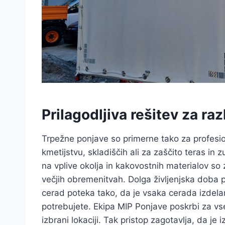
Prilagodljiva rešitev za r
Trpežne ponjave so primerne tako za profesio
kmetijstvu, skladiščih ali za zaščito teras in
na vplive okolja in kakovostnih materialov so z
večjih obremenitvah. Dolga življenjska doba 
cerad poteka tako, da je vsaka cerada izdelana
potrebujete. Ekipa MIP Ponjave poskrbi za vs
izbrani lokaciji. Tak pristop zagotavlja, da je 