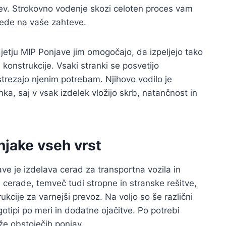
tev. Strokovno vodenje skozi celoten proces vam
glede na vaše zahteve.
jetju MIP Ponjave jim omogočajo, da izpeljejo tako
konstrukcije. Vsaki stranki se posvetijo
ustrezajo njenim potrebam. Njihovo vodilo je
ka, saj v vsak izdelek vložijo skrb, natančnost in
njake vseh vrst
ave je izdelava cerad za transportna vozila in
e cerade, temveč tudi stropne in stranske rešitve,
kcije za varnejši prevoz. Na voljo so še različni
gotipi po meri in dodatne ojačitve. Po potrebi
 že obstoječih ponjav.