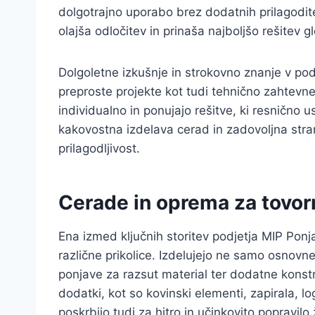
dolgotrajno uporabo brez dodatnih prilagodi
olajša odločitev in prinaša najboljšo rešitev 
Dolgoletne izkušnje in strokovno znanje v pod
preproste projekte kot tudi tehnično zahtevne 
individualno in ponujajo rešitve, ki resnično 
kakovostna izdelava cerad in zadovoljna stran
prilagodljivost.
Cerade in oprema za tovor
Ena izmed ključnih storitev podjetja MIP Ponj
različne prikolice. Izdelujejo ne samo osnovn
ponjave za razsut material ter dodatne konstru
dodatki, kot so kovinski elementi, zapirala, lo
poskrbijo tudi za hitro in učinkovito popravilo