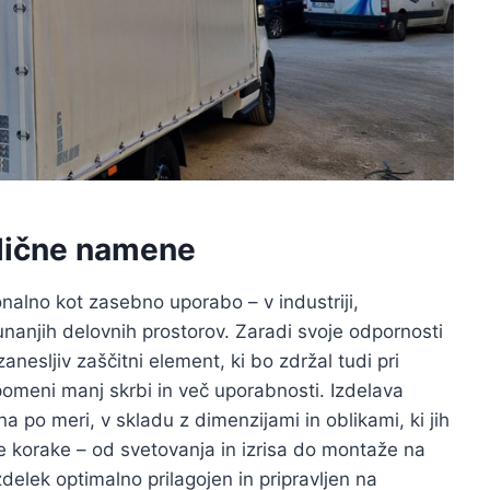
azlične namene
nalno kot zasebno uporabo – v industriji,
 zunanjih delovnih prostorov. Zaradi svoje odpornosti
anesljiv zaščitni element, ki bo zdržal tudi pri
pomeni manj skrbi in več uporabnosti. Izdelava
 po meri, v skladu z dimenzijami in oblikami, ki jih
e korake – od svetovanja in izrisa do montaže na
izdelek optimalno prilagojen in pripravljen na