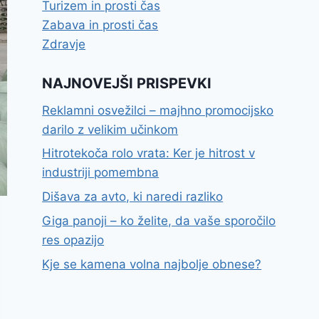
Turizem in prosti čas
Zabava in prosti čas
Zdravje
NAJNOVEJŠI PRISPEVKI
Reklamni osvežilci – majhno promocijsko
darilo z velikim učinkom
Hitrotekoča rolo vrata: Ker je hitrost v
industriji pomembna
Dišava za avto, ki naredi razliko
Giga panoji – ko želite, da vaše sporočilo
res opazijo
Kje se kamena volna najbolje obnese?