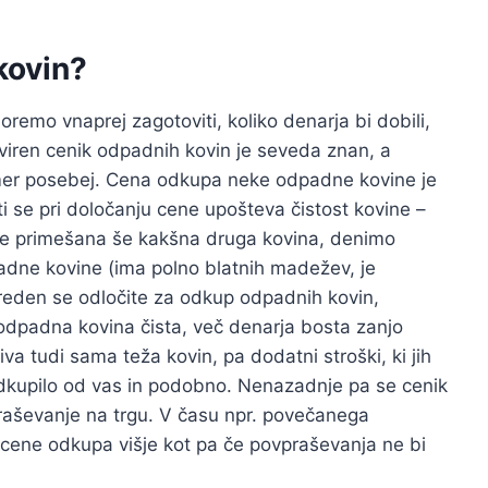
kovin?
emo vnaprej zagotoviti, koliko denarja bi dobili,
kviren cenik odpadnih kovin je seveda znan, a
imer posebej. Cena odkupa neke odpadne kovine je
i se pri določanju cene upošteva čistost kovine –
mu je primešana še kakšna druga kovina, denimo
adne kovine (ima polno blatnih madežev, je
reden se odločite za odkup odpadnih kovin,
 odpadna kovina čista, več denarja bosta zanjo
va tudi sama teža kovin, pa dodatni stroški, ki jih
 odkupilo od vas in podobno. Nenazadnje pa se cenik
raševanje na trgu. V času npr. povečanega
cene odkupa višje kot pa če povpraševanja ne bi