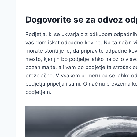
Dogovorite se za odvoz od
Podjetja, ki se ukvarjajo z odkupom odpadnih
vaš dom iskat odpadne kovine. Na ta način v
morate storiti je le, da pripravite odpadne kov
mesto, kjer jih bo podjetje lahko naložilo v sv
pozanimajte, ali vam bo podjetje ta strošek o
brezplačno. V vsakem primeru pa se lahko odl
podjetja pripeljali sami. O načinu prevzema k
podjetjem.