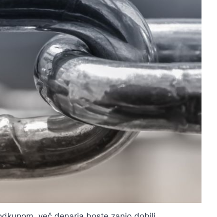
d odkupom, več denarja boste zanjo dobili.