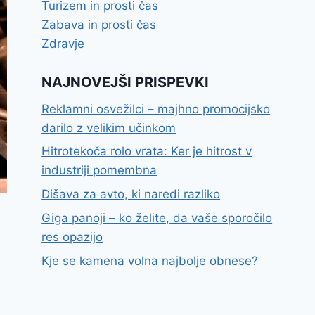
Turizem in prosti čas
Zabava in prosti čas
Zdravje
NAJNOVEJŠI PRISPEVKI
Reklamni osvežilci – majhno promocijsko
darilo z velikim učinkom
Hitrotekoča rolo vrata: Ker je hitrost v
industriji pomembna
Dišava za avto, ki naredi razliko
Giga panoji – ko želite, da vaše sporočilo
res opazijo
Kje se kamena volna najbolje obnese?