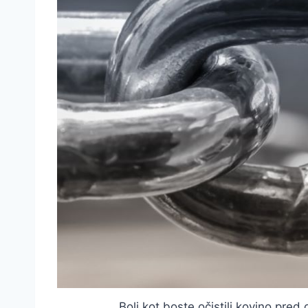
Bolj kot boste očistili kovino pre