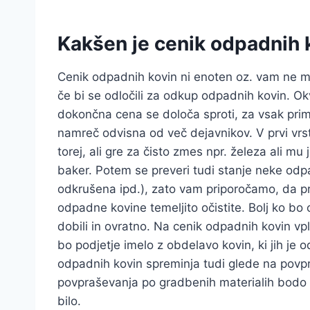
Kakšen je cenik odpadnih 
Cenik odpadnih kovin ni enoten oz. vam ne mor
če bi se odločili za odkup odpadnih kovin. O
dokončna cena se določa sproti, za vsak pr
namreč odvisna od več dejavnikov. V prvi vrst
torej, ali gre za čisto zmes npr. železa ali 
baker. Potem se preveri tudi stanje neke odp
odkrušena ipd.), zato vam priporočamo, da p
odpadne kovine temeljito očistite. Bolj ko bo
dobili in ovratno. Na cenik odpadnih kovin vpli
bo podjetje imelo z obdelavo kovin, ki jih je
odpadnih kovin spreminja tudi glede na povp
povpraševanja po gradbenih materialih bodo 
bilo.