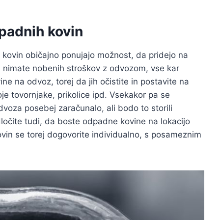
padnih kovin
 kovin običajno ponujajo možnost, da pridejo na
i nimate nobenih stroškov z odvozom, vse kar
ine na odvoz, torej da jih očistite in postavite na
oje tovornjake, prikolice ipd. Vsekakor pa se
dvoza posebej zaračunalo, ali bodo to storili
očite tudi, da boste odpadne kovine na lokacijo
ovin se torej dogovorite individualno, s posameznim