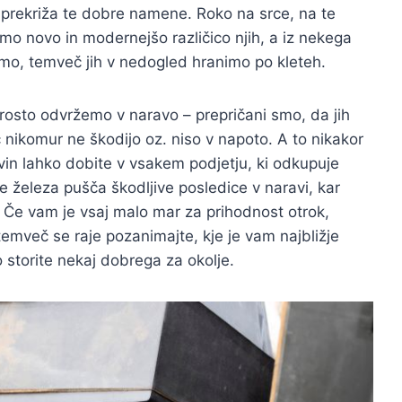
 prekriža te dobre namene. Roko na srce, na te
o novo in modernejšo različico njih, a iz nekega
mo, temveč jih v nedogled hranimo po kleteh.
rosto odvržemo v naravo – prepričani smo, da jih
č nikomur ne škodijo oz. niso v napoto. A to nikakor
in lahko dobite v vsakem podjetju, ki odkupuje
je železa pušča škodljive posledice v naravi, kar
. Če vam je vsaj malo mar za prihodnost otrok,
mveč se raje pozanimajte, kje je vam najbližje
 storite nekaj dobrega za okolje.