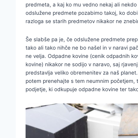
predmeta, a kaj ko mu vedno nekaj ali nekdo
odslužene predmete pozabimo takoj, ko dobim
razloga se starih predmetov nikakor ne znebi
Še slabše pa je, če odslužene predmete prep
tako ali tako nihče ne bo našel in v naravi pa
ne velja. Odpadne kovine (cenik odpadnih kov
kovine) nikakor ne sodijo v naravo, saj rjaven
predstavlja veliko obremenitev za naš planet
potem prenehajte s tem neumnim početjem, te
podjetje, ki odkupuje odpadne kovine ter tako