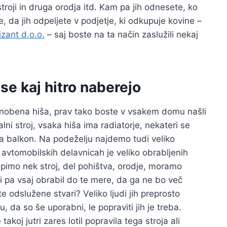
 stroji in druga orodja itd. Kam pa jih odnesete, ko
e, da jih odpeljete v podjetje, ki odkupuje kovine –
izant d.o.o.
– saj boste na ta način zaslužili nekaj
se kaj hitro naberejo
eč nobena hiša, prav tako boste v vsakem domu našli
lni stroj, vsaka hiša ima radiatorje, nekateri se
na balkon. Na podeželju najdemo tudi veliko
avtomobilskih delavnicah je veliko obrabljenih
pimo nek stroj, del pohištva, orodje, moramo
 ali pa vsaj obrabil do te mere, da ga ne bo več
 odslužene stvari? Veliko ljudi jih preprosto
ju, da so še uporabni, le popraviti jih je treba.
koj jutri zares lotil popravila tega stroja ali