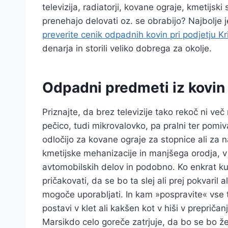
televizija, radiatorji, kovane ograje, kmetijski
prenehajo delovati oz. se obrabijo? Najbolje j
preverite cenik odpadnih kovin pri podjetju Kr
denarja in storili veliko dobrega za okolje.
Odpadni predmeti iz kovin 
Priznajte, da brez televizije tako rekoč ni v
pečico, tudi mikrovalovko, pa pralni ter pomiva
odločijo za kovane ograje za stopnice ali za 
kmetijske mehanizacije in manjšega orodja, v 
avtomobilskih delov in podobno. Ko enkrat ku
pričakovati, da se bo ta slej ali prej pokvaril
mogoče uporabljati. In kam »pospravite« vse te
postavi v klet ali kakšen kot v hiši v prepričan
Marsikdo celo goreče zatrjuje, da bo se bo že ta