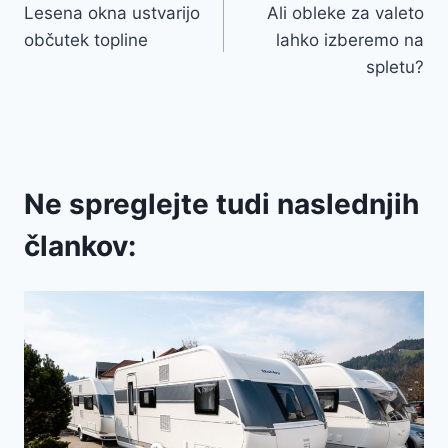
Lesena okna ustvarijo
Ali obleke za valeto
prispevka
občutek topline
lahko izberemo na
spletu?
Ne spreglejte tudi naslednjih
člankov: