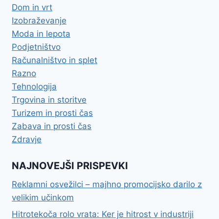
Dom in vrt
Izobraževanje
Moda in lepota
Podjetništvo
Računalništvo in splet
Razno
Tehnologija
Trgovina in storitve
Turizem in prosti čas
Zabava in prosti čas
Zdravje
NAJNOVEJŠI PRISPEVKI
Reklamni osvežilci – majhno promocijsko darilo z
velikim učinkom
Hitrotekoča rolo vrata: Ker je hitrost v industriji