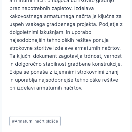
armaturni načrt omogoča učinkovito gradnjo
brez nepotrebnih zapletov. Izdelava
kakovostnega armaturnega načrta je ključna za
uspeh vsakega gradbenega projekta. Podjetje z
dolgoletnimi izkušnjami in uporabo
najsodobnejših tehnoloških rešitev ponuja
strokovne storitve izdelave armaturnih načrtov.
Ta ključni dokument zagotavlja trdnost, varnost
in dolgoročno stabilnost gradbene konstrukcije.
Ekipa se ponaša z izjemnimi strokovnimi znanji
in uporablja najsodobnejše tehnološke rešitve
pri izdelavi armaturnih načrtov.
Post
#
Armaturni načrt plošče
Tags: