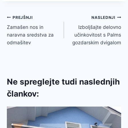
Navigacija
PREJŠNJI
NASLEDNJI
Zamašen nos in
Izboljšajte delovno
prispevka
naravna sredstva za
učinkovitost s Palms
odmašitev
gozdarskim dvigalom
Ne spreglejte tudi naslednjih
člankov: