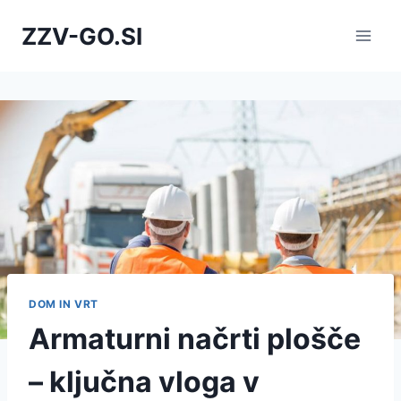
Skip
ZZV-GO.SI
to
content
DOM IN VRT
Armaturni načrti plošče
– ključna vloga v