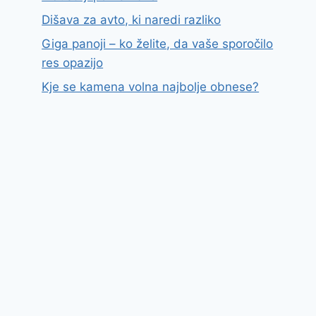
Dišava za avto, ki naredi razliko
Giga panoji – ko želite, da vaše sporočilo
res opazijo
Kje se kamena volna najbolje obnese?