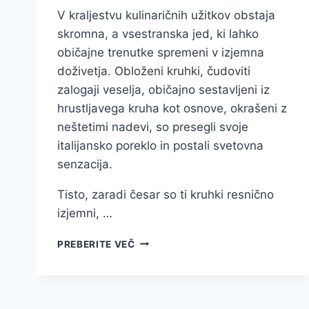
V kraljestvu kulinaričnih užitkov obstaja
skromna, a vsestranska jed, ki lahko
običajne trenutke spremeni v izjemna
doživetja. Obloženi kruhki, čudoviti
zalogaji veselja, običajno sestavljeni iz
hrustljavega kruha kot osnove, okrašeni z
neštetimi nadevi, so presegli svoje
italijansko poreklo in postali svetovna
senzacija.
Tisto, zaradi česar so ti kruhki resnično
izjemni, …
UMETNOST
PREBERITE VEČ
MAMLJIVIH
PRIGRIZKOV:
KAKO
LAHKO