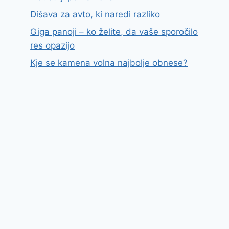
Dišava za avto, ki naredi razliko
Giga panoji – ko želite, da vaše sporočilo
res opazijo
Kje se kamena volna najbolje obnese?