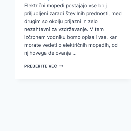
Električni mopedi postajajo vse bolj
priljubljeni zaradi številnih prednosti, med
drugim so okolju prijazni in zelo
nezahtevni za vzdrževanje. V tem
izčrpnem vodniku bomo opisali vse, kar
morate vedeti o električnih mopedih, od
njihovega delovanja …
ELEKTRIČNI
PREBERITE VEČ
MOPEDI
SO
OKOLJU
PRIJAZNI